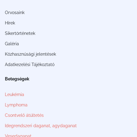
Orvosaink
Hírek
Sikertörténetek
Galéria
Közhasznúsági jelentések
Adatkezelési Tájékoztató
Betegségek
Leukémia
Lymphoma
Csontvelő átültetés
Idegrendszeri daganat, agydaganat
Vesedaganat