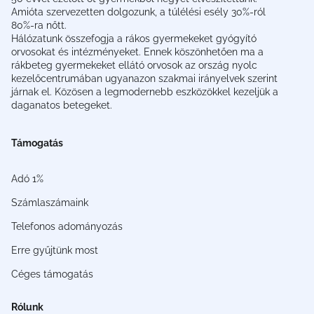
Amióta szervezetten dolgozunk, a túlélési esély 30%-ról
80%-ra nőtt.
Hálózatunk összefogja a rákos gyermekeket gyógyító
orvosokat és intézményeket. Ennek köszönhetően ma a
rákbeteg gyermekeket ellátó orvosok az ország nyolc
kezelőcentrumában ugyanazon szakmai irányelvek szerint
járnak el. Közösen a legmodernebb eszközökkel kezeljük a
daganatos betegeket.
Támogatás
Adó 1%
Számlaszámaink
Telefonos adományozás
Erre gyűjtünk most
Céges támogatás
Rólunk