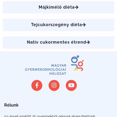
Májkímélő diéta
Tejcukorszegény diéta
Natív cukormentes étrend
Rólunk
50 évvel ezelőtt öt gyermekből négyet elveszítettünk.