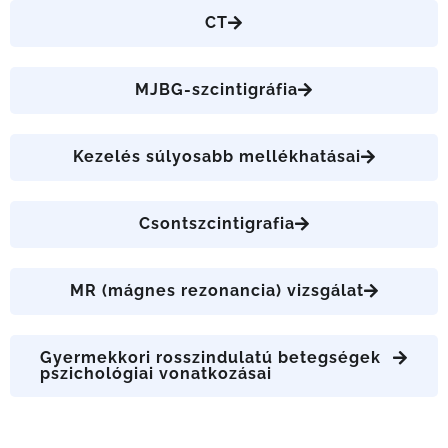
CT
MJBG-szcintigráfia
Kezelés súlyosabb mellékhatásai
Csontszcintigrafia
MR (mágnes rezonancia) vizsgálat
Gyermekkori rosszindulatú betegségek
pszichológiai vonatkozásai