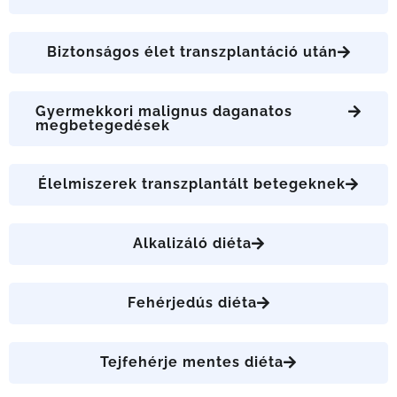
Biztonságos élet transzplantáció után
Gyermekkori malignus daganatos
megbetegedések
Élelmiszerek transzplantált betegeknek
Alkalizáló diéta
Fehérjedús diéta
Tejfehérje mentes diéta