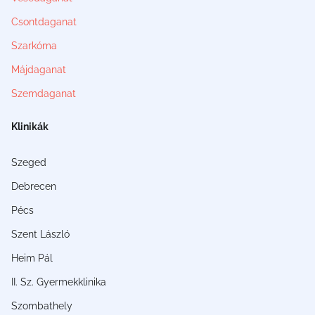
Csontdaganat
Szarkóma
Májdaganat
Szemdaganat
Klinikák
Szeged
Debrecen
Pécs
Szent László
Heim Pál
II. Sz. Gyermekklinika
Szombathely