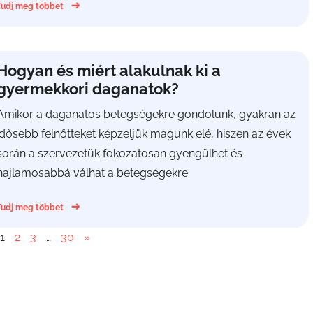
Tudj meg többet
Hogyan és miért alakulnak ki a
gyermekkori daganatok?
Amikor a daganatos betegségekre gondolunk, gyakran az
idősebb felnőtteket képzeljük magunk elé, hiszen az évek
során a szervezetük fokozatosan gyengülhet és
hajlamosabbá válhat a betegségekre.
Tudj meg többet
1
2
3
…
30
»