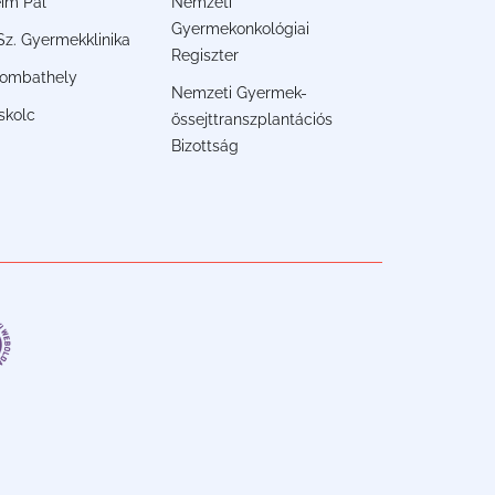
im Pál
Nemzeti
Gyermekonkológiai
. Sz. Gyermekklinika
Regiszter
ombathely
Nemzeti Gyermek-
skolc
őssejttranszplantációs
Bizottság