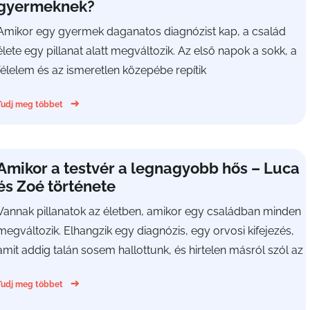
gyermeknek?
Amikor egy gyermek daganatos diagnózist kap, a család
élete egy pillanat alatt megváltozik. Az első napok a sokk, a
félelem és az ismeretlen közepébe repítik
Tudj meg többet
Amikor a testvér a legnagyobb hős – Luca
és Zoé története
Vannak pillanatok az életben, amikor egy családban minden
megváltozik. Elhangzik egy diagnózis, egy orvosi kifejezés,
amit addig talán sosem hallottunk, és hirtelen másról szól az
Tudj meg többet