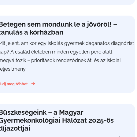
Betegen sem mondunk le a jövőről! –
tanulás a kórházban
Mit jelent, amikor egy iskolás gyermek daganatos diagnózist
kap? A család életében minden egyetlen perc alatt
megváltozik – prioritások rendeződnek át, és az iskolai
teljesítmény,
Tudj meg többet
Büszkeségeink – a Magyar
Gyermekonkológiai Hálózat 2025-ös
díjazottjai