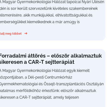
A Magyar Gyermekonkológiai Hálózat tapolcai Nyári Ülésén
idén is sor került szervezetünk kivételes szakembereinek
elismerésére, akik munkájukkal, elhivatottságukkal és
emberségükkel kiemelkednek a már amúgy is
Tudj meg többet
Forradalmi áttörés – először alkalmaztuk
sikeresen a CAR-T sejtterápiát
A Magyar Gyermekonkológiai Hálózat egyik kiemelt
központjában, a Dél-pesti Centrumkórház
Gyermekhematológiai és Őssejt-transzplantációs Osztályán
hatalmas mérföldkőhöz érkeztünk: először alkalmaztuk
sikeresen a CAR-T sejtterápiát, amely teljesen