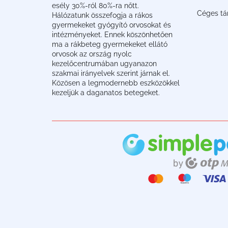
esély 30%-ról 80%-ra nőtt.
Céges t
Hálózatunk összefogja a rákos
gyermekeket gyógyító orvosokat és
intézményeket. Ennek köszönhetően
ma a rákbeteg gyermekeket ellátó
orvosok az ország nyolc
kezelőcentrumában ugyanazon
szakmai irányelvek szerint járnak el.
Közösen a legmodernebb eszközökkel
kezeljük a daganatos betegeket.