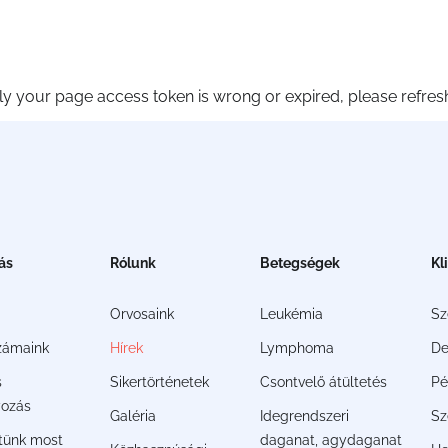
 your page access token is wrong or expired, please refresh 
ás
Rólunk
Betegségek
Kl
Orvosaink
Leukémia
S
zámaink
Hírek
Lymphoma
De
s
Sikertörténetek
Csontvelő átültetés
Pé
ozás
Galéria
Idegrendszeri
Sz
jtünk most
daganat, agydaganat