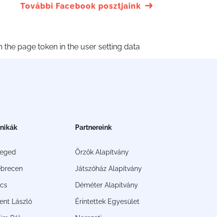
További Facebook posztjaink
the page token in the user setting data
inikák
Partnereink
zeged
Őrzők Alapítvány
brecen
Játszóház Alapítvány
cs
Déméter Alapítvány
ent László
Érintettek Egyesület