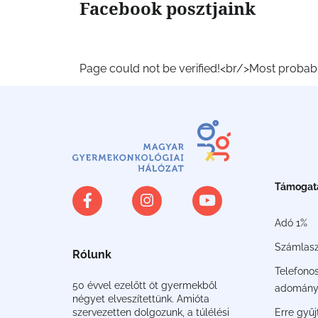
Facebook posztjaink
Page could not be verified!<br/>Most probably
Támogat
Adó 1%
Számlas
Rólunk
Telefono
50 évvel ezelőtt öt gyermekből
adomány
négyet elveszítettünk. Amióta
Erre gyű
szervezetten dolgozunk, a túlélési