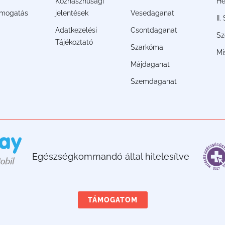
Közhasznúsági
He
ámogatás
jelentések
Vesedaganat
II
Adatkezelési
Csontdaganat
Sz
Tájékoztató
Szarkóma
Mi
Májdaganat
Szemdaganat
Egészségkommandó által hitelesítve
TÁMOGATOM