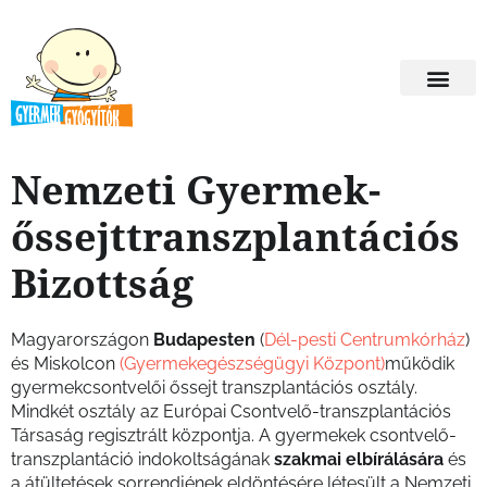
Nemzeti Gyermek-
őssejttranszplantációs
Bizottság
Magyarországon
Budapesten
(
Dél-pesti Centrumkórház
)
és Miskolcon
(Gyermekegészségügyi Központ)
működik
gyermekcsontvelői őssejt transzplantációs osztály.
Mindkét osztály az Európai Csontvelő-transzplantációs
Társaság regisztrált központja. A gyermekek csontvelő-
transzplantáció indokoltságának
szakmai elbírálására
és
a átültetések sorrendjének eldöntésére létesült a Nemzeti