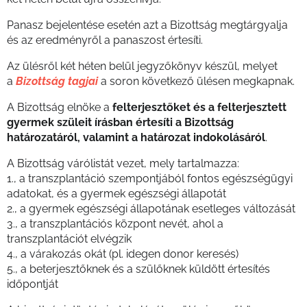
Panasz bejelentése esetén azt a Bizottság megtárgyalja
és az eredményről a panaszost értesíti.
Az ülésről két héten belül jegyzőkönyv készül, melyet
a
Bizottság tagjai
a soron következő ülésen megkapnak.
A Bizottság elnöke a
felterjesztőket és a felterjesztett
gyermek szüleit írásban értesíti a Bizottság
határozatáról, valamint a határozat indokolásáról
.
A Bizottság várólistát vezet, mely tartalmazza:
1., a transzplantáció szempontjából fontos egészségügyi
adatokat, és a gyermek egészségi állapotát
2., a gyermek egészségi állapotának esetleges változását
3., a transzplantációs központ nevét, ahol a
transzplantációt elvégzik
4., a várakozás okát (pl. idegen donor keresés)
5., a beterjesztőknek és a szülőknek küldött értesítés
időpontját