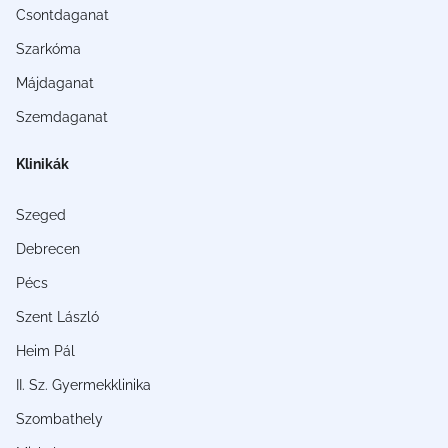
Csontdaganat
Szarkóma
Májdaganat
Szemdaganat
Klinikák
Szeged
Debrecen
Pécs
Szent László
Heim Pál
II. Sz. Gyermekklinika
Szombathely