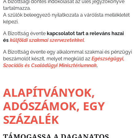
A bizottsági döntés indokolását az ülés jegyzőkönyve
tartalmazza.
A szülők beleegyező nyilatkozata a várólista mellékletét
képezi.
A Bizottság évente
kapcsolatot tart a releváns hazai
és
külföldi szakmai szervezetekkel
.
A Bizottság évente egy alkalommal szakmai és pénzügyi
beszámolót készít, melyet megküld az
Egészségügyi,
Szociális és Családügyi Minisztériumnak
.
ALAPÍTVÁNYOK,
ADÓSZÁMOK, EGY
SZÁZALÉK
TÁMOGASSA A DAGANATOS