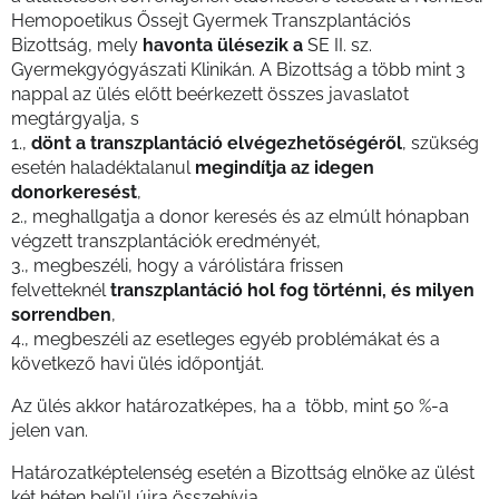
Hemopoetikus Őssejt Gyermek Transzplantációs
Bizottság, mely
havonta ülésezik a
SE II. sz.
Gyermekgyógyászati Klinikán. A Bizottság a több mint 3
nappal az ülés előtt beérkezett összes javaslatot
megtárgyalja, s
1.,
dönt a transzplantáció elvégezhetőségéről
, szükség
esetén haladéktalanul
megindítja az idegen
donorkeresést
,
2., meghallgatja a donor keresés és az elmúlt hónapban
végzett transzplantációk eredményét,
3., megbeszéli, hogy a várólistára frissen
felvetteknél
transzplantáció hol fog történni, és milyen
sorrendben
,
4., megbeszéli az esetleges egyéb problémákat és a
következő havi ülés időpontját.
Az ülés akkor határozatképes, ha a
több, mint 50 %-a
jelen van.
Határozatképtelenség esetén a Bizottság elnöke az ülést
két héten belül újra összehívja.