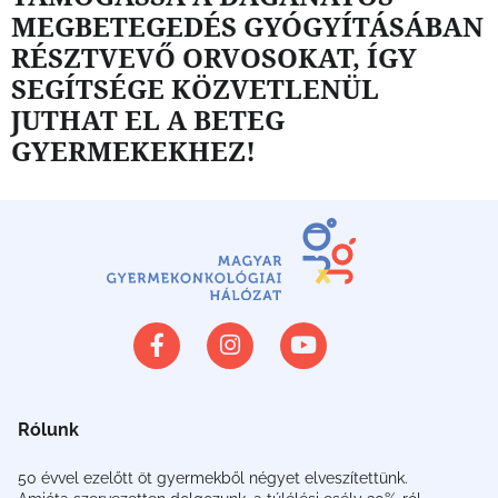
MEGBETEGEDÉS GYÓGYÍTÁSÁBAN
RÉSZTVEVŐ ORVOSOKAT, ÍGY
SEGÍTSÉGE KÖZVETLENÜL
JUTHAT EL A BETEG
GYERMEKEKHEZ!
Rólunk
50 évvel ezelőtt öt gyermekből négyet elveszítettünk.