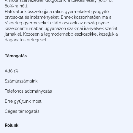
Amióta szervezetten dolgozunk, a túlélési esély 30%-ról
80%-ra nőtt.
Hálózatunk összefogja a rákos gyermekeket gyógyító
orvosokat és intézményeket. Ennek köszönhetően ma a
rákbeteg gyermekeket ellátó orvosok az ország nyolc
kezelőcentrumában ugyanazon szakmai irányelvek szerint
járnak el. Közösen a legmodernebb eszközökkel kezeljük a
daganatos betegeket.
Támogatás
Adó 1%
Számlaszámaink
Telefonos adományozás
Erre gyűjtünk most
Céges támogatás
Rólunk