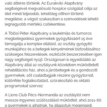
való áttérés történik. Az Eurakvilo Alapítvány
segítségével megvalósuló hospice szolgálat célja az
élet minél teljesebb, lehetőleg otthon történő
megélése, a végső szakaszban a szenvedések lehető
legnagyobb mértékű csökkentése.
A Tölösi Péter Alapítvány a leukémiás és tumoros
megbetegedésű gyermekek gyógyításáért 15 éve
támogatja a komplex ellátást, az osztály gyógyító
munkájához és a betegek kényelmének biztosításához
szükséges felszerelések, eszközök beszerzésében igen
nagy segítséget nyújt. Országosan is egyedülálló az
Alapítvány által az osztályunk közelében működtetett
rehabilitációs ház, ahol a járóbetegek és a gondozott
gyermekek, sőt családtagjaik részére gyógytornát,
különféle foglalkoztatást, szórakoztató és oktató
programokat szervez.
A Lions Club Pécs-Normandia az osztálytól nem
messze ingyenes szülőszállást működtet, ahol 2011-től
a gyermekek is alhatnak, ha állapotuk megengedi.