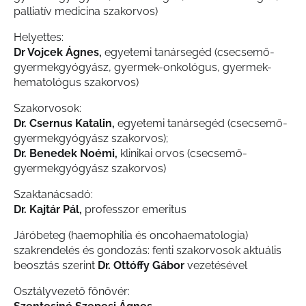
palliatív medicina szakorvos)
Helyettes:
Dr Vojcek Ágnes,
egyetemi tanársegéd (csecsemő-
gyermekgyógyász, gyermek-onkológus, gyermek-
hematológus szakorvos)
Szakorvosok:
Dr. Csernus Katalin,
egyetemi tanársegéd (csecsemő-
gyermekgyógyász szakorvos);
Dr. Benedek Noémi,
klinikai orvos (csecsemő-
gyermekgyógyász szakorvos)
Szaktanácsadó:
Dr. Kajtár Pál,
professzor emeritus
Járóbeteg (haemophilia és oncohaematologia)
szakrendelés és gondozás: fenti szakorvosok aktuális
beosztás szerint
Dr. Ottóffy Gábor
vezetésével
Osztályvezető főnővér: