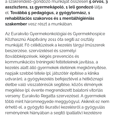
a szakrendelő-gondozó munkáját összesen
5 orvos, 3
asszisztens, 11 gyermekápoló, 1 leli gondozó
látja
el.
Továbbá 5 pedagógus, 2 gyógytornász, 1
rehabilitációs szakorvos és 1 mentálhigiéniás
szakember
vesz részt a munkában.
Az Eurakvilo Gyermekonkológiai és Gyermekhospice
Közhasznú Alapítvány 2011 óta segíti az osztály
munkáját. Fő célkitűzések a kezelés tárgyi (műszerek
beszerzése, szervízelése) és személyi
(továbbképzések, kiégés prevenciós és
kommunikációs tréningek) feltételeinek javítása, a
kezelés alatt álló gyermekek életének megkönnyítése,
napjaik szebbé tétele (pl. játszótér építése a klinika
udvarán), a gyógykezelés befejeztével a hétköznapi
életbe való visszatérésük segítése, közös élmények
megélése (pl. évente megrendezett balatoni vitorlás
verseny: Eurakvilo Regatta szervezése). A gyermekek
több mint háromnegyede meggyógyul. Akiknél ez nem
érhető el, a gyógyító (kuratív) kezelésről a gyógyulás
reményének hiányában a segítő (palliatív) kezelésre