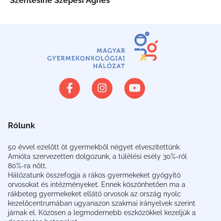
Szentesiné Szepesi Ágnes
Rólunk
50 évvel ezelőtt öt gyermekből négyet elveszítettünk.
Amióta szervezetten dolgozunk, a túlélési esély 30%-ról
80%-ra nőtt.
Hálózatunk összefogja a rákos gyermekeket gyógyító
orvosokat és intézményeket. Ennek köszönhetően ma a
rákbeteg gyermekeket ellátó orvosok az ország nyolc
kezelőcentrumában ugyanazon szakmai irányelvek szerint
járnak el. Közösen a legmodernebb eszközökkel kezeljük a