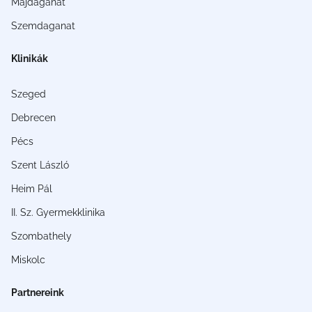
Májdaganat
Szemdaganat
Klinikák
Szeged
Debrecen
Pécs
Szent László
Heim Pál
II. Sz. Gyermekklinika
Szombathely
Miskolc
Partnereink