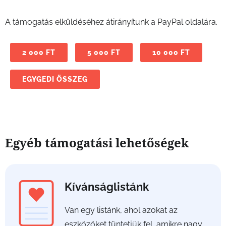
A támogatás elküldéséhez átirányítunk a PayPal oldalára.
2 000 FT
5 000 FT
10 000 FT
EGYGEDI ÖSSZEG
Egyéb támogatási lehetőségek
Kívánságlistánk
Van egy listánk, ahol azokat az
eszközöket tüntetjük fel, amikre nagy