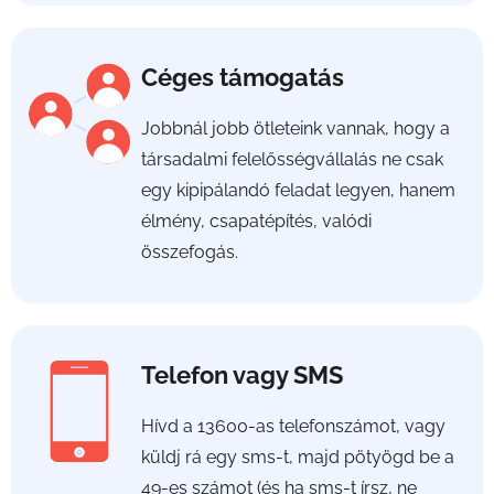
Céges támogatás
Jobbnál jobb ötleteink vannak, hogy a
társadalmi felelősségvállalás ne csak
egy kipipálandó feladat legyen, hanem
élmény, csapatépítés, valódi
összefogás.
Telefon vagy SMS
Hívd a 13600-as telefonszámot, vagy
küldj rá egy sms-t, majd pötyögd be a
49-es számot (és ha sms-t írsz, ne