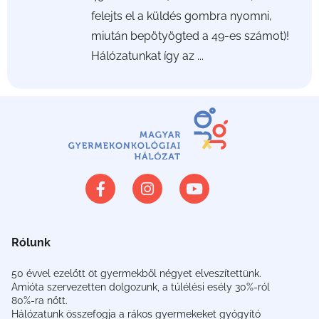
felejts el a küldés gombra nyomni,
miután bepötyögted a 49-es számot)!
Hálózatunkat így az ...
Rólunk
50 évvel ezelőtt öt gyermekből négyet elveszítettünk.
Amióta szervezetten dolgozunk, a túlélési esély 30%-ról
80%-ra nőtt.
Hálózatunk összefogja a rákos gyermekeket gyógyító