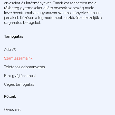
orvosokat és intézményeket. Ennek köszönhetően ma a
rákbeteg gyermekeket ellátó orvosok az ország nyolc
kezelőcentrumában ugyanazon szakmai irányelvek szerint
járnak el. Közösen a legmodernebb eszközökkel kezeljük a
daganatos betegeket.
Támogatás
Adó 1%
Számlaszámaink
Telefonos adományozás
Erre gyűjtünk most
Céges támogatás
Rólunk
Orvosaink