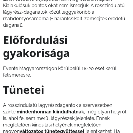
Kialakulásuk pontos okát nem ismerjük. A rosszindulatú
lágyrész-daganatok közül leggyakoribb a
rhabdomyosarcoma (= harántcsíkolt izomsejtek eredetű
daganat).
Előfordulási
gyakorisága
Évente Magyarországon körülbelül 18-20 eset kerül
felismerésre.
Tünetei
A rosszindulatú lágyrészdagantok a szervezetben
szinte
mindenhonnan kiindulhatnak
, még olyan helyről
is, ahol fel sem merül lágyrészek jelenléte. Ennek
megfelelően kiindulási helyének megfelelően
nagyon
változatos tünetegyüttessel
jelentkezhet. Ha