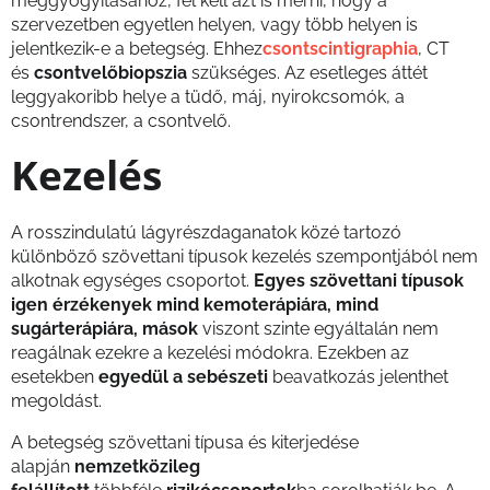
meggyógyításához, fel kell azt is mérni, hogy a
szervezetben egyetlen helyen, vagy több helyen is
jelentkezik-e a betegség. Ehhez
csontscintigraphia
, CT
és
csontvelőbiopszia
szükséges. Az esetleges áttét
leggyakoribb helye a tüdő, máj, nyirokcsomók, a
csontrendszer, a csontvelő.
Kezelés
A rosszindulatú lágyrészdaganatok közé tartozó
különböző szövettani típusok kezelés szempontjából nem
alkotnak egységes csoportot.
Egyes szövettani típusok
igen érzékenyek mind kemoterápiára, mind
sugárterápiára, mások
viszont szinte egyáltalán nem
reagálnak ezekre a kezelési módokra. Ezekben az
esetekben
egyedül a sebészeti
beavatkozás jelenthet
megoldást.
A betegség szövettani típusa és kiterjedése
alapján
nemzetközileg