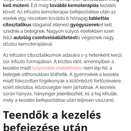
kell műteni
. Ezt még
további kemoterápiás
kezelés
követ. Az infúziós kemoterápia befejeződése után az
esetek egy részében további 6 hónapig
tablettás
citosztatikus
(daganat ellenes)
gyógyszerek
et kell
szednie a betegnek. Nagyon súlyos esetekben ezen
felül
autológ csontvelőátültetést
is végeznek nagy
dózisú kemoterápiával.
Az infúziós citosztatikumok adására 1-3 hetenként kerül
sor infúzió formájában. A köztes időt, amennyiben a
kezelés miatt
súlyosabb mellékhatás
nem lép fel, a
betegek otthonukban tölthetik. A gyermekek a kezelés
miatt fokozottan fogékonyak a különböző fertőzésekre,
ezért iskolába, közösségbe nem járhatnak. A kezelés
során hányás, hányinger jelentkezhet, és a haj kihullik,
mely a kezelés befejeződése után teljesen visszanő.
Teendők a kezelés
befejezése után