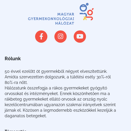
Rólunk
50 évvel ezelőtt öt gyermekből négyet elveszítettünk.
Amióta szervezetten dolgozunk, a túlélési esély 30%-ról
80%-ra nőtt.
Hálózatunk összefogja a rákos gyermekeket gyógyító
orvosokat és intézményeket. Ennek köszönhetően ma a
rákbeteg gyermekeket ellátó orvosok az ország nyolc
kezelőcentrumában ugyanazon szakmai irányelvek szerint
járnak el. Közösen a legmodernebb eszközökkel kezeljük a
daganatos betegeket.