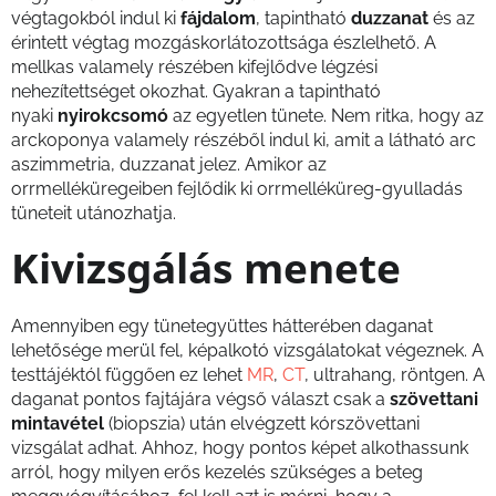
végtagokból indul ki
fájdalom
, tapintható
duzzanat
és az
érintett végtag mozgáskorlátozottsága észlelhető. A
mellkas valamely részében kifejlődve légzési
nehezítettséget okozhat. Gyakran a tapintható
nyaki
nyirokcsomó
az egyetlen tünete. Nem ritka, hogy az
arckoponya valamely részéből indul ki, amit a látható arc
aszimmetria, duzzanat jelez. Amikor az
orrmelléküregeiben fejlődik ki orrmelléküreg-gyulladás
tüneteit utánozhatja.
Kivizsgálás menete
Amennyiben egy tünetegyüttes hátterében daganat
lehetősége merül fel, képalkotó vizsgálatokat végeznek. A
testtájéktól függően ez lehet
MR
,
CT
, ultrahang, röntgen. A
daganat pontos fajtájára végső választ csak a
szövettani
mintavétel
(biopszia) után elvégzett kórszövettani
vizsgálat adhat. Ahhoz, hogy pontos képet alkothassunk
arról, hogy milyen erős kezelés szükséges a beteg