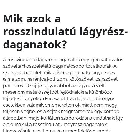
Mik azok a
rosszindulatú lágyrész-
daganatok?
A rosszindulatú lágyrészdaganatok egy igen változatos
szövettani összetételű daganatcsoportot alkotnak. A
szervezetben élettanilag is megtalálható lágyrészek
(simaizom, harántcsíkolt izom, kötőszövet, zsírszövet,
porcszövet) sejtjei ugyanabból az úgynevezett
mesenchymalis őssejtből fejlődnek ki a különböző
fejlődési irányokon keresztül. Ez a fejlődés bizonyos
esetekben valamilyen ismeretlen ok miatt nem megy
teljesen végbe, és a sejtek megmaradnak egy korábbi
állapotban, majd korlátlan szaporodásnak indulnak. Így
alakulnak ki a rosszindulatú lágyrész daganatok.
Elnevezésük a sejttípusuknak megfelelően kapták.