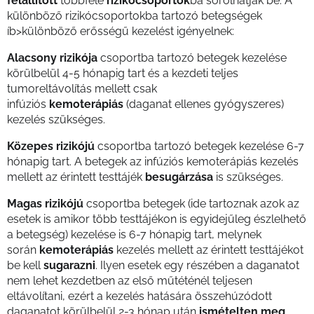
felállított
többféle
rizikócsoportok
ba sorolhatják be. A
különböző rizikócsoportokba tartozó betegségek
íb>különböző erősségű kezelést igényelnek:
Alacsony rizikója
csoportba tartozó betegek kezelése
körülbelül 4-5 hónapig tart és a kezdeti teljes
tumoreltávolítás mellett csak
infúziós
kemoterápiás
(daganat ellenes gyógyszeres)
kezelés szükséges.
Közepes rizikójú
csoportba tartozó betegek kezelése 6-7
hónapig tart. A betegek az infúziós kemoterápiás kezelés
mellett az érintett testtájék
besugárzása
is szükséges.
Magas rizikójú
csoportba betegek (ide tartoznak azok az
esetek is amikor több testtájékon is egyidejűleg észlelhető
a betegség) kezelése is 6-7 hónapig tart, melynek
során
kemoterápiás
kezelés mellett az érintett testtájékot
be kell
sugarazni
. Ilyen esetek egy részében a daganatot
nem lehet kezdetben az első műtéténél teljesen
eltávolítani, ezért a kezelés hatására összehúzódott
daganatot körülbelül 2-3 hónap után
ismételten meg