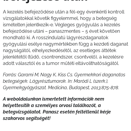
A kezelés befejeződése után a fél-egy évenkénti kontroll
vizsgálatokkal követik figyelemmel, hogy a betegség
ismételten jelentkezik-e. Végleges gyógyulás a kezelés
befejeződése utáni – panaszmentes – 5 évet követően
mondható ki. A rosszindulatú lágyrészdaganatok
gyógyulási esélye nagymértékben függ a kezdeti daganat
nagyságától, elhelyezkedésétől, az esetleges áttétek
jelenlététől (tüdő, csontrendszer, csontvelő), a kezelésre
adott választól és a tumor műtéti eltávolíthatóságától.
Forrás: Garami M, Nagy K, Kiss Cs. Gyermekkori daganatos
betegségek. Lágyrésztumorok. In: Maródi L (szerk.),
Gyermekgyógyászat. Medicina, Budapest, 2013:875-878.
A weboldalunkon ismertetett információk nem
helyettesítik a személyes orvosi találkozót, a
betegvizsgálatot. Panasz esetén feltétlenül kérje
szakorvos segítségét!