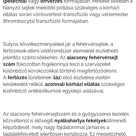
(petechia)
vagy
orrvérzés
formájában. Mindkét esetben a
hiányzó sejtek mielőbbi pótlása szükséges a kórházi
ellátás során vörösvértest-transzfúzió vagy vérlemezke
(thrombocyta) transzfúzió formájában.
Súlyos következményekkel jár a fehérvérsejtek, a
fertőzések elleni védőrendszer elemeinél észlelhető
jelentős számcsökkenés. Az
alacsony fehérvérsejt
szám
fokozottan fogékonnyá teszi a szervezetet
különböző kórokozókkal történő megfertőződésre.
A
fertőzés
tüneteinek (
láz
) első észlelése esetén
késlekedés nélkül,
azonnali kórházi ellátás
szükséges
különböző antibiotikumok egyidejű adásával.
Az alacsony fehérvérsejtszám és a gyógyszeres kezelés
közvetlenül is elősegíti
nyálkahártya fekélyek
átmeneti
képződését, mely nagy fájdalommal járhat és a
táplálékfelvételt jelentősen korlátozza. Ez megelőzhető,