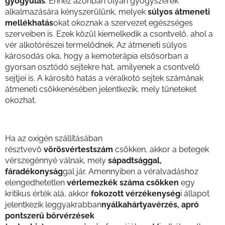
gyógyulás
. Ehhez azonban olyan gyógyszerek
alkalmazására kényszerülünk, melyek
súlyos átmeneti
mellékhatás
okat okoznak a szervezet egészséges
szerveiben is. Ezek közül kiemelkedik a csontvelő, ahol a
vér alkotórészei termelődnek. Az átmeneti súlyos
károsodás oka, hogy a kemoterápia elsősorban a
gyorsan osztódó sejtekre hat, amilyenek a csontvelő
sejtjei is. A károsító hatás a véralkotó sejtek számának
átmeneti csökkenésében jelentkezik, mely tüneteket
okozhat.
Ha az oxigén szállításában
résztvevő
vörösvértestszám
csökken, akkor a betegek
vérszegénnyé válnak, mely
sápadtsággal,
fáradékonyság
gal jár. Amennyiben a véralvadáshoz
elengedhetetlen
vérlemezkék száma csökken
egy
kritikus érték alá, akkor
fokozott vérzékenység
i állapot
jelentkezik leggyakrabban
nyálkahártyavérzés, apró
pontszerű bőrvérzések