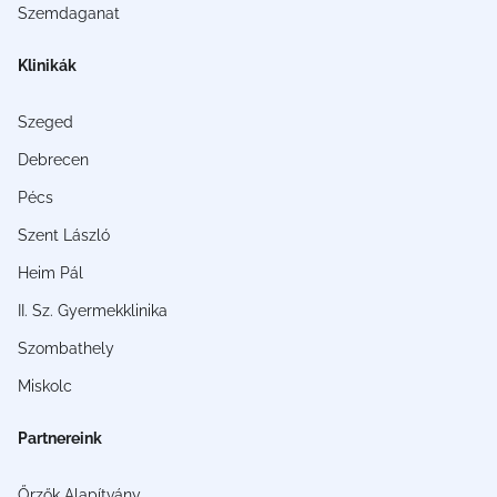
Szemdaganat
Klinikák
Szeged
Debrecen
Pécs
Szent László
Heim Pál
II. Sz. Gyermekklinika
Szombathely
Miskolc
Partnereink
Őrzők Alapítvány