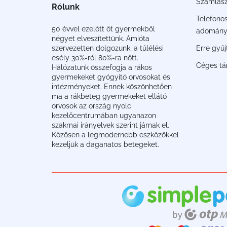
Számlas
Rólunk
Telefono
50 évvel ezelőtt öt gyermekből
adomány
négyet elveszítettünk. Amióta
Erre gyű
szervezetten dolgozunk, a túlélési
esély 30%-ról 80%-ra nőtt.
Céges t
Hálózatunk összefogja a rákos
gyermekeket gyógyító orvosokat és
intézményeket. Ennek köszönhetően
ma a rákbeteg gyermekeket ellátó
orvosok az ország nyolc
kezelőcentrumában ugyanazon
szakmai irányelvek szerint járnak el.
Közösen a legmodernebb eszközökkel
kezeljük a daganatos betegeket.