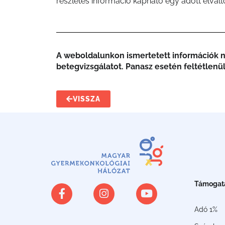
részletes információ kapható egy adott elvált
A weboldalunkon ismertetett információk ne
betegvizsgálatot. Panasz esetén feltétlenül
VISSZA
Támogat
Adó 1%