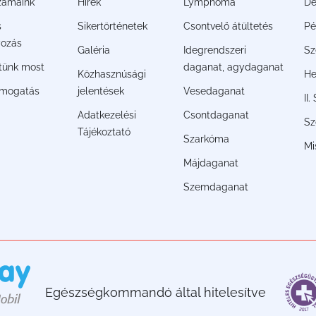
zámaink
Hírek
Lymphoma
De
s
Sikertörténetek
Csontvelő átültetés
Pé
ozás
Galéria
Idegrendszeri
Sz
jtünk most
daganat, agydaganat
Közhasznúsági
He
ámogatás
jelentések
Vesedaganat
II
Adatkezelési
Csontdaganat
Sz
Tájékoztató
Szarkóma
Mi
Májdaganat
Szemdaganat
Egészségkommandó által hitelesítve