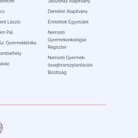
brecen
Játszóház Alapítvány
cs
Déméter Alapítvány
ent László
Érintettek Egyesület
im Pál
Nemzeti
Gyermekonkológiai
. Sz. Gyermekklinika
Regiszter
ombathely
Nemzeti Gyermek-
skolc
őssejttranszplantációs
Bizottság