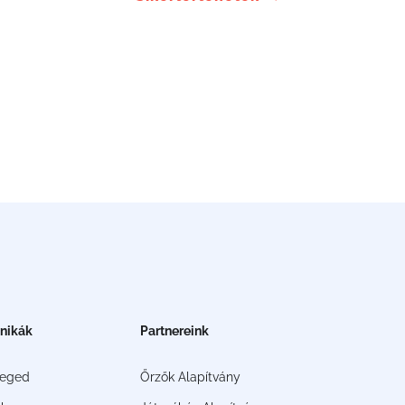
inikák
Partnereink
zeged
Őrzők Alapítvány