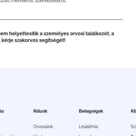
ozás méretéről, szerkezetéről.
m helyettesítik a személyes orvosi találkozót, a
 kérje szakorvos segítségét!
ás
Rólunk
Betegségek
Kl
Orvosaink
Leukémia
S