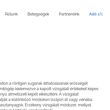
Rólunk
Betegségek
Partnereink
Adó 1%
módon a röntgen sugarak áthatolásának erősségét
ámítógép kielemezve a kapott vizsgálati értékeket képes
yú átmetszeti képét elkészíteni. A vizsgálat
tják a különböző módokon (szájon át vagy vénába
trasztanyagok. Érzékeny vizsgálati módszer, mellyel