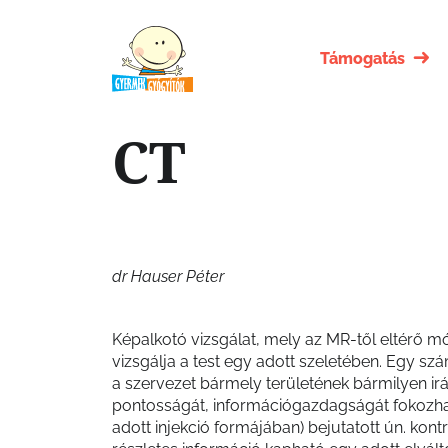
Támogatás
CT
dr Hauser Péter
Képalkotó vizsgálat, mely az MR-től eltérő 
vizsgálja a test egy adott szeletében. Egy sz
a szervezet bármely területének bármilyen irán
pontosságát, információgazdagságát fokozha
adott injekció formájában) bejutatott ún. kon