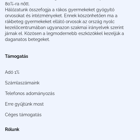
80%-ra nőtt.
Hálózatunk összefogja a rákos gyermekeket gyógyító
orvosokat és intézményeket. Ennek köszönhetően ma a
rákbeteg gyermekeket ellátó orvosok az ország nyolc
kezelőcentrumában ugyanazon szakmai irányelvek szerint
járnak el. Közösen a legmodernebb eszközökkel kezeljük a
daganatos betegeket.
Támogatás
Adó 1%
Számlaszámaink
Telefonos adományozás
Erre gyűjtünk most
Céges támogatás
Rólunk