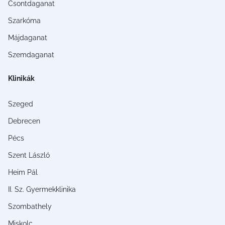
Csontdaganat
Szarkóma
Májdaganat
Szemdaganat
Klinikák
Szeged
Debrecen
Pécs
Szent László
Heim Pál
II. Sz. Gyermekklinika
Szombathely
Miskolc