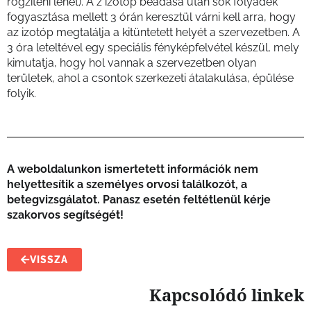
rögzíteni lehet). A z izotóp beadása után sok folyadék
fogyasztása mellett 3 órán keresztül várni kell arra, hogy
az izotóp megtalálja a kitüntetett helyét a szervezetben. A
3 óra leteltével egy speciális fényképfelvétel készül, mely
kimutatja, hogy hol vannak a szervezetben olyan
területek, ahol a csontok szerkezeti átalakulása, épülése
folyik.
A weboldalunkon ismertetett információk nem
helyettesítik a személyes orvosi találkozót, a
betegvizsgálatot. Panasz esetén feltétlenül kérje
szakorvos segítségét!
VISSZA
Kapcsolódó linkek