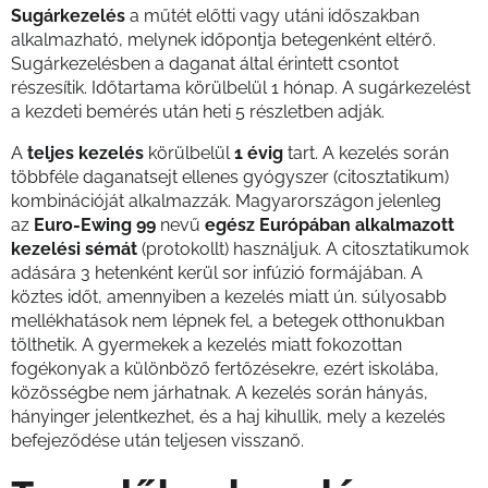
Sugárkezelés
a műtét előtti vagy utáni időszakban
alkalmazható, melynek időpontja betegenként eltérő.
Sugárkezelésben a daganat által érintett csontot
részesítik. Időtartama körülbelül 1 hónap. A sugárkezelést
a kezdeti bemérés után heti 5 részletben adják.
A
teljes kezelés
körülbelül
1 évig
tart. A kezelés során
többféle daganatsejt ellenes gyógyszer (citosztatikum)
kombinációját alkalmazzák. Magyarországon jelenleg
az
Euro-Ewing 99
nevű
egész Európában alkalmazott
kezelési sémát
(protokollt) használjuk. A citosztatikumok
adására 3 hetenként kerül sor infúzió formájában. A
köztes időt, amennyiben a kezelés miatt ún. súlyosabb
mellékhatások nem lépnek fel, a betegek otthonukban
tölthetik. A gyermekek a kezelés miatt fokozottan
fogékonyak a különböző fertőzésekre, ezért iskolába,
közösségbe nem járhatnak. A kezelés során hányás,
hányinger jelentkezhet, és a haj kihullik, mely a kezelés
befejeződése után teljesen visszanő.