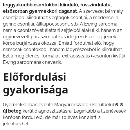
leggyakoribb csontokból kiinduló, rosszindulatú,
elsősorban gyermekkori daganat
. A szervezet bármely
csontjából kiindulhat: végtagok csontjai, a medence, a
gerinc csontjai, állkapocscsont, stb. A Ewing sarcoma
nem a csontszövet élettani sejtjeiből alakul ki, hanem az
úgynevezett paraszimpatikus idegrendszer sejtjeinek
kóros burjánzása okozza. Emiatt fordulhat elő, hogy
nemcsak csontokból, hanem lágyrészekből is kiindulhat.
Ezt a megjelenési formáját extraossealis (=csonton kivüli)
Ewing sarcomának nevezik.
Előfordulási
gyakorisága
Gyermekkorban évente Magyarországon körülbelül
6-8
új beteg
kerül diagnosztizálásra. Leginkább a tizenévesek
körében fordul elő, de már 10 éves kor alatt is
jelentkezhet.