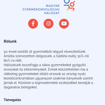
Rólunk
50 évvel ezelőtt öt gyermekből négyet elveszítettünk.
Amióta szervezetten dolgozunk, a túlélési esély 30%-ról
80%-ra nőtt.
Hálózatunk összefogja a rákos gyermekeket gyógyító
orvosokat és intézményeket. Ennek köszönhetően ma a
rákbeteg gyermekeket ellátó orvosok az ország nyolc
kezelőcentrumában ugyanazon szakmai irányelvek szerint
járnak el. Közösen a legmodernebb eszközökkel kezeljük a
daganatos betegeket.
Támogatás