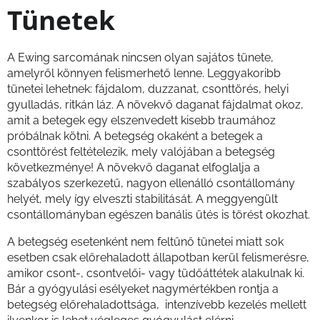
Tünetek
A Ewing sarcomának nincsen olyan sajátos tünete,
amelyről könnyen felismerhető lenne. Leggyakoribb
tünetei lehetnek: fájdalom, duzzanat, csonttörés, helyi
gyulladás, ritkán láz. A növekvő daganat fájdalmat okoz,
amit a betegek egy elszenvedett kisebb traumához
próbálnak kötni. A betegség okaként a betegek a
csonttörést feltételezik, mely valójában a betegség
következménye! A növekvő daganat elfoglalja a
szabályos szerkezetű, nagyon ellenálló csontállomány
helyét, mely így elveszti stabilitását. A meggyengült
csontállományban egészen banális ütés is törést okozhat.
A betegség esetenként nem feltűnő tünetei miatt sok
esetben csak előrehaladott állapotban kerül felismerésre,
amikor csont-, csontvelői- vagy tüdőáttétek alakulnak ki.
Bár a gyógyulási esélyeket nagymértékben rontja a
betegség előrehaladottsága, intenzívebb kezelés mellett