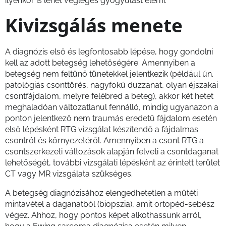
ilyenkor is lehet végleges gyógyulást elérni.
Kivizsgálás menete
A diagnózis első és legfontosabb lépése, hogy gondolni
kell az adott betegség lehetőségére. Amennyiben a
betegség nem feltűnő tünetekkel jelentkezik (például ún.
patológiás csonttörés, nagyfokú duzzanat, olyan éjszakai
csontfájdalom, melyre felébred a beteg), akkor két hetet
meghaladóan változatlanul fennálló, mindig ugyanazon a
ponton jelentkező nem traumás eredetű fájdalom esetén
első lépésként RTG vizsgálat készítendő a fájdalmas
csontról és környezetéről. Amennyiben a csont RTG a
csontszerkezeti változások alapján felveti a csontdaganat
lehetőségét, további vizsgálati lépésként az érintett terület
CT vagy MR vizsgálata szükséges.
A betegség diagnózisához elengedhetetlen a műtéti
mintavétel a daganatból (biopszia), amit ortopéd-sebész
végez. Ahhoz, hogy pontos képet alkothassunk arról,