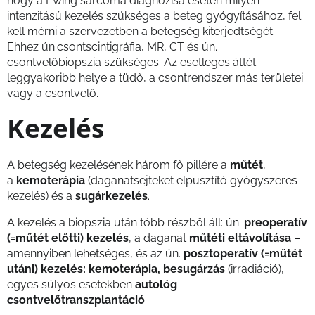
hogy a Ewing sarcoma diagnózisa esetén milyen
intenzitású kezelés szükséges a beteg gyógyításához, fel
kell mérni a szervezetben a betegség kiterjedtségét.
Ehhez ún.csontscintigráfia, MR, CT és ún.
csontvelőbiopszia szükséges. Az esetleges áttét
leggyakoribb helye a tüdő, a csontrendszer más területei
vagy a csontvelő.
Kezelés
A betegség kezelésének három fő pillére a
műtét
,
a
kemoterápia
(daganatsejteket elpusztító gyógyszeres
kezelés) és a
sugárkezelés
.
A kezelés a biopszia után több részből áll: ún.
preoperatív
(=műtét előtti) kezelés
, a daganat
műtéti eltávolítása
–
amennyiben lehetséges, és az ún.
posztoperatív (=műtét
utáni) kezelés: kemoterápia, besugárzás
(irradiáció),
egyes súlyos esetekben
autológ
csontvelőtranszplantáció
.