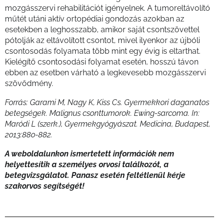
mozgásszervi rehabilitációt igényelnek. A tumoreltávolító
műtét utáni aktív ortopédiai gondozás azokban az
esetekben a leghosszabb, amikor saját csontszövettel
pótolják az eltávolított csontot, mivel ilyenkor az újbóli
csontosodás folyamata több mint egy évig is eltarthat.
Kielégítő csontosodási folyamat esetén, hosszú távon
ebben az esetben várható a legkevesebb mozgásszervi
szövődmény.
Forrás: Garami M, Nagy K, Kiss Cs. Gyermekkori daganatos
betegségek. Malignus csonttumorok. Ewing-sarcoma. In:
Maródi L (szerk.), Gyermekgyógyászat. Medicina, Budapest,
2013:880-882.
A weboldalunkon ismertetett információk nem
helyettesítik a személyes orvosi találkozót, a
betegvizsgálatot. Panasz esetén feltétlenül kérje
szakorvos segítségét!