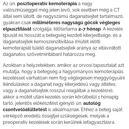
Az ún.
posztoperatív kemoterápia
a nagy
valószínűséggel még jelen levő, sok esetben még a CT
által sem látott, de nagyszámú daganatsejtet tartalmazó,
gyakran csak
milliméteres nagyságú gócok végleges
elpusztítását
szolgálja. Időtartama
2-7 hónap
. A kezelés
típusát és hosszát a betegség kezdeti kiterjedtsége, és a
daganatsejtek kemoszenzitivitása (műtét előtti
kemoterápiát túlélő daganatsejtek aránya az eltávolított
daganatos szövetmintában) határozza meg.
Azokban a helyzetekben, amikor az orvosi tapasztalat azt
mutatja, hogy a betegség a hagyományos kemoterápiás
kezeléssel várhatóan nem fog véglegesen meggyógyulni
(kiinduláskor a daganat nagy kiterjedésű vagy áttétes,
vagy a daganatsejtek rosszul reagáltak a kezelésre),
akkor a műtét utáni kezelés során körülbelül 1 hónapig
tartó, jelentős előkészítést igénylő ún.
autológ
csontvelőátültetést
is alkalmaznak. Ehhez a beteg saját
vérképző eredetű őssejtjei szükségesek, melyek a
preoperatív kezelések során kerülnek lefagyasztásra.