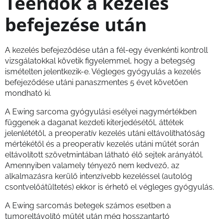
Teendők a kezelés
befejezése után
A kezelés befejeződése után a fél-egy évenkénti kontroll
vizsgálatokkal követik figyelemmel, hogy a betegség
ismételten jelentkezik-e. Végleges gyógyulás a kezelés
befejeződése utáni panaszmentes 5 évet követően
mondható ki.
A Ewing sarcoma gyógyulási esélyei nagymértékben
függenek a daganat kezdeti kiterjedésétől, áttétek
jelenlététől, a preoperatív kezelés utáni eltávolíthatóság
mértékétől és a preoperatív kezelés utáni műtét során
eltávolított szövetmintában látható élő sejtek arányától.
Amennyiben valamely tényező nem kedvező, az
alkalmazásra kerülő intenzívebb kezeléssel (autológ
csontvelőátültetés) ekkor is érhető el végleges gyógyulás.
A Ewing sarcomás betegek számos esetben a
tumoreltávolító műtét után még hosszantartó