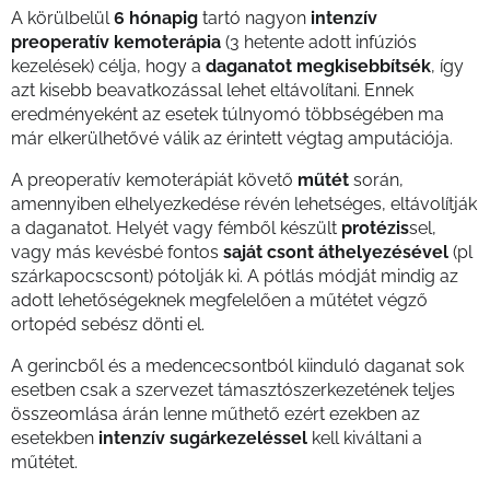
A körülbelül
6 hónapig
tartó nagyon
intenzív
preoperatív kemoterápia
(3 hetente adott infúziós
kezelések) célja, hogy a
daganatot megkisebbítsék
, így
azt kisebb beavatkozással lehet eltávolítani. Ennek
eredményeként az esetek túlnyomó többségében ma
már elkerülhetővé válik az érintett végtag amputációja.
A preoperatív kemoterápiát követő
műtét
során,
amennyiben elhelyezkedése révén lehetséges, eltávolítják
a daganatot. Helyét vagy fémből készült
protézis
sel,
vagy más kevésbé fontos
saját csont áthelyezésével
(pl
szárkapocscsont) pótolják ki. A pótlás módját mindig az
adott lehetőségeknek megfelelően a műtétet végző
ortopéd sebész dönti el.
A gerincből és a medencecsontból kiinduló daganat sok
esetben csak a szervezet támasztószerkezetének teljes
összeomlása árán lenne műthető ezért ezekben az
esetekben
intenzív sugárkezeléssel
kell kiváltani a
műtétet.