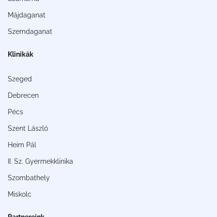
Májdaganat
Szemdaganat
Klinikák
Szeged
Debrecen
Pécs
Szent László
Heim Pál
II. Sz. Gyermekklinika
Szombathely
Miskolc
Partnereink