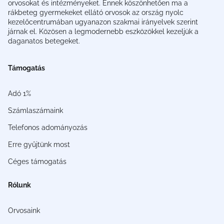
orvosokat és intézményeket. Ennek köszönhetően ma a
rákbeteg gyermekeket ellátó orvosok az ország nyolc
kezelőcentrumában ugyanazon szakmai irányelvek szerint
járnak el. Közösen a legmodernebb eszközökkel kezeljük a
daganatos betegeket.
Támogatás
Adó 1%
Számlaszámaink
Telefonos adományozás
Erre gyűjtünk most
Céges támogatás
Rólunk
Orvosaink