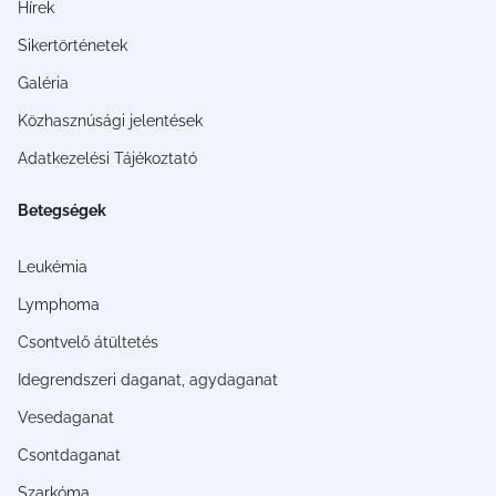
Hírek
Sikertörténetek
Galéria
Közhasznúsági jelentések
Adatkezelési Tájékoztató
Betegségek
Leukémia
Lymphoma
Csontvelő átültetés
Idegrendszeri daganat, agydaganat
Vesedaganat
Csontdaganat
Szarkóma