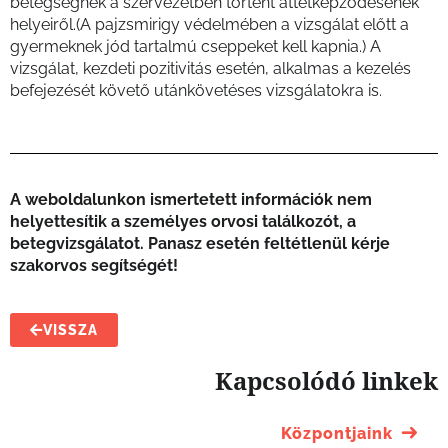
betegségnek a szervezetben történt áttétképződésének
helyeiről.(A pajzsmirigy védelmében a vizsgálat előtt a
gyermeknek jód tartalmú cseppeket kell kapnia.) A
vizsgálat, kezdeti pozitivitás esetén, alkalmas a kezelés
befejezését követő utánkövetéses vizsgálatokra is.
A weboldalunkon ismertetett információk nem
helyettesítik a személyes orvosi találkozót, a
betegvizsgálatot. Panasz esetén feltétlenül kérje
szakorvos segítségét!
VISSZA
Kapcsolódó linkek
Központjaink