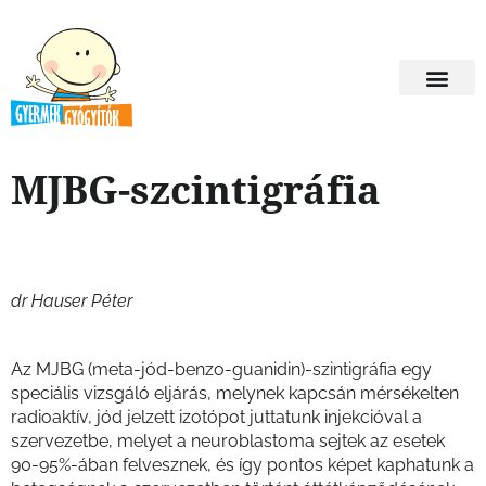
MJBG-szcintigráfia
dr Hauser Péter
Az MJBG (meta-jód-benzo-guanidin)-szintigráfia egy
speciális vizsgáló eljárás, melynek kapcsán mérsékelten
radioaktív, jód jelzett izotópot juttatunk injekcióval a
szervezetbe, melyet a neuroblastoma sejtek az esetek
90-95%-ában felvesznek, és így pontos képet kaphatunk a