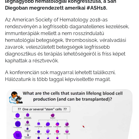
legnagyobb hematológiai kongresszusa, a San
Diegoban megrendezett amerikai #ASH18.
Az American Society of Hematology 2018-as
rendezvényén a legfrissebb daganatellenes kezelések,
immunterápiák mellett a nem rosszindulatú
hematológiai betegségek, thrombosisok, véralvadási
zavarok, veleszületett betegségek legfrissebb
diagnosztikus és terápiás lehetőségeiről is friss képet
kaphattak a résztvevők.
A konferencián sok magyarral lehetett találkozni,
Hálózatunk is több taggal képviseltette magát.