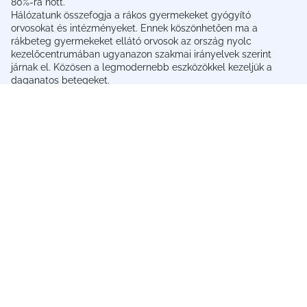
80%-ra nőtt.
Hálózatunk összefogja a rákos gyermekeket gyógyító
orvosokat és intézményeket. Ennek köszönhetően ma a
rákbeteg gyermekeket ellátó orvosok az ország nyolc
kezelőcentrumában ugyanazon szakmai irányelvek szerint
járnak el. Közösen a legmodernebb eszközökkel kezeljük a
daganatos betegeket.
Támogatás
Adó 1%
Számlaszámaink
Telefonos adományozás
Erre gyűjtünk most
Céges támogatás
Rólunk