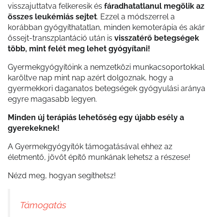
visszajuttatva felkeresik és
fáradhatatlanul megölik az
összes leukémiás sejtet
. Ezzel a módszerrel a
korábban gyógyíthatatlan, minden kemoterápia és akár
őssejt-transzplantáció után is
visszatérő betegségek
több, mint felét meg lehet gyógyítani!
Gyermekgyógyítóink a nemzetközi munkacsoportokkal
karöltve nap mint nap azért dolgoznak, hogy a
gyermekkori daganatos betegségek gyógyulási aránya
egyre magasabb legyen.
Minden új terápiás lehetőség egy újabb esély a
gyerekeknek!
A Gyermekgyógyítók támogatásával ehhez az
életmentő, jövőt építő munkának lehetsz a részese!
Nézd meg, hogyan segíthetsz!
Támogatás