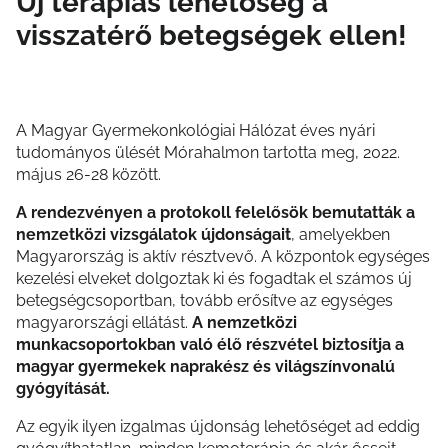
Új terápiás lehetőség a
visszatérő betegségek ellen!
A Magyar Gyermekonkológiai Hálózat éves nyári
tudományos ülését Mórahalmon tartotta meg, 2022.
május 26-28 között.
A rendezvényen a protokoll felelősök bemutatták a
nemzetközi vizsgálatok újdonságait
, amelyekben
Magyarország is aktív résztvevő. A központok egységes
kezelési elveket dolgoztak ki és fogadtak el számos új
betegségcsoportban, tovább erősítve az egységes
magyarországi ellátást.
A nemzetközi
munkacsoportokban való élő részvétel biztosítja a
magyar gyermekek naprakész és világszínvonalú
gyógyítását.
Az egyik ilyen izgalmas újdonság lehetőséget ad eddig