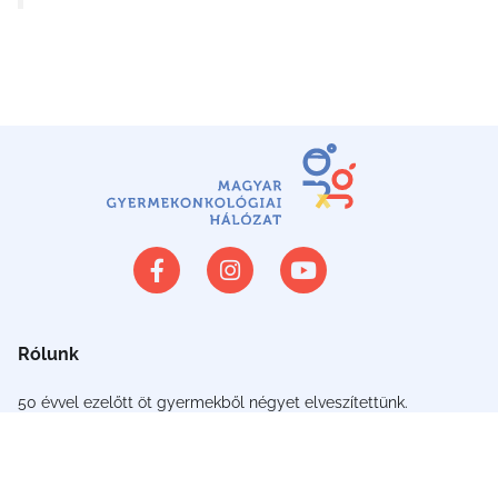
Rólunk
50 évvel ezelőtt öt gyermekből négyet elveszítettünk.
Amióta szervezetten dolgozunk, a túlélési esély 30%-ról
80%-ra nőtt.
Hálózatunk összefogja a rákos gyermekeket gyógyító
orvosokat és intézményeket. Ennek köszönhetően ma a