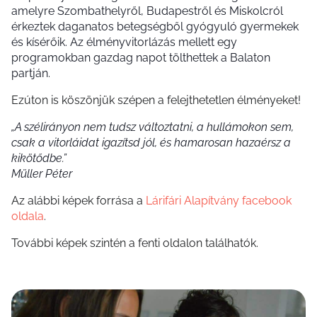
amelyre Szombathelyről, Budapestről és Miskolcról
érkeztek daganatos betegségből gyógyuló gyermekek
és kísérőik. Az élményvitorlázás mellett egy
programokban gazdag napot tölthettek a Balaton
partján.
Ezúton is köszönjük szépen a felejthetetlen élményeket!
„A szélirányon nem tudsz változtatni, a hullámokon sem,
csak a vitorláidat igazítsd jól, és hamarosan hazaérsz a
kikötődbe.”
Müller Péter
Az alábbi képek forrása a
Lárifári Alapítvány facebook
oldala
.
További képek szintén a fenti oldalon találhatók.