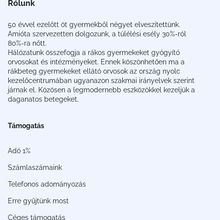
Rólunk
50 évvel ezelőtt öt gyermekből négyet elveszítettünk.
Amióta szervezetten dolgozunk, a túlélési esély 30%-ról
80%-ra nőtt.
Hálózatunk összefogja a rákos gyermekeket gyógyító
orvosokat és intézményeket. Ennek köszönhetően ma a
rákbeteg gyermekeket ellátó orvosok az ország nyolc
kezelőcentrumában ugyanazon szakmai irányelvek szerint
járnak el. Közösen a legmodernebb eszközökkel kezeljük a
daganatos betegeket.
Támogatás
Adó 1%
Számlaszámaink
Telefonos adományozás
Erre gyűjtünk most
Céges támogatás