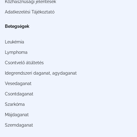
Közhasznúsági jelentések
Adatkezelési Tájékoztató
Betegségek
Leukémia
Lymphoma
Csontvelő átültetés
Idegrendszeri daganat, agydaganat
Vesedaganat
Csontdaganat
Szarkóma
Májdaganat
Szemdaganat