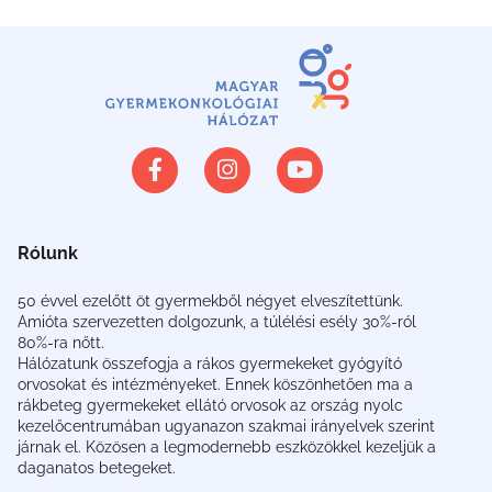
Rólunk
50 évvel ezelőtt öt gyermekből négyet elveszítettünk.
Amióta szervezetten dolgozunk, a túlélési esély 30%-ról
80%-ra nőtt.
Hálózatunk összefogja a rákos gyermekeket gyógyító
orvosokat és intézményeket. Ennek köszönhetően ma a
rákbeteg gyermekeket ellátó orvosok az ország nyolc
kezelőcentrumában ugyanazon szakmai irányelvek szerint
járnak el. Közösen a legmodernebb eszközökkel kezeljük a
daganatos betegeket.