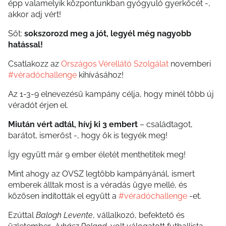
épp valamelyik központunkban gyógyuló gyerkőcét -,
akkor adj vért!
Sőt:
sokszorozd meg a jót, legyél még nagyobb
hatással!
Csatlakozz az
Országos Vérellátó Szolgálat
novemberi
#véradóchallenge
kihívásához!
Az 1-3-9 elnevezésű kampány célja, hogy minél több új
véradót érjen el.
Miután vért adtál, hívj ki 3 embert
– családtagot,
barátot, ismerőst -, hogy ők is tegyék meg!
Így együtt már 9 ember életét menthetitek meg!
Mint ahogy az OVSZ legtöbb kampányánál, ismert
emberek álltak most is a véradás ügye mellé, és
közösen indították el együtt a
#véradóchallenge
-et.
Ezúttal
Balogh Levente
, vállalkozó, befektető és