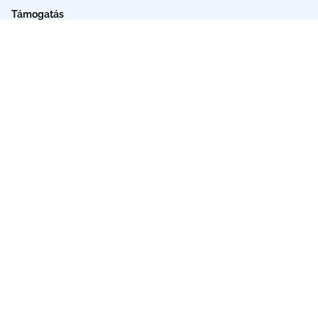
Támogatás
Adó 1%
Számlaszámaink
Telefonos adományozás
Erre gyűjtünk most
Céges támogatás
Rólunk
Orvosaink
Hírek
Sikertörténetek
Galéria
Közhasznúsági jelentések