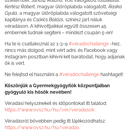
üzletember,
Juhász Roland,
volt válogatott futballista,
Kertész Róbert
, magyar ülőröplabda válogatott,
Raska
Gyula
, a magyar ülőröplabda válogatott szövetségi
kapitánya és
Csórics Balázs
, színész járt náluk
véradáson. A kihívottjaikkal együtt összesen 45
embernek tudnak segíteni – mindezt csupán 5-en!
Ha te is csatlakoznál az 1-3-9
#véradóchallenge
-hez,
nincs más dolgod, mint vért adni, és Facebook vagy
Instagram posztban kihívni két barátodat, hogy adjanak
ők is vért.
Ne felejtsd el használni a
#véradóchallenge
hashtaget!
Köszönjük a Gyermekgyógyítók központjaiban
gyógyuló kis hősök nevében!
Véradási helyszíneket és időpontokat itt találod:
https://www.ovsz.hu/hu/ver/veradasok
Véradásról bővebben pedig itt tájékozódhatsz:
https://www.ovsz.hu/hu/veradas