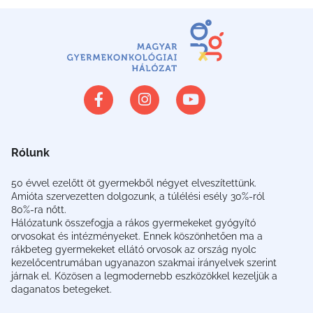
Rólunk
50 évvel ezelőtt öt gyermekből négyet elveszítettünk.
Amióta szervezetten dolgozunk, a túlélési esély 30%-ról
80%-ra nőtt.
Hálózatunk összefogja a rákos gyermekeket gyógyító
orvosokat és intézményeket. Ennek köszönhetően ma a
rákbeteg gyermekeket ellátó orvosok az ország nyolc
kezelőcentrumában ugyanazon szakmai irányelvek szerint
járnak el. Közösen a legmodernebb eszközökkel kezeljük a
daganatos betegeket.