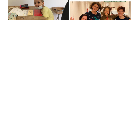
Rólunk
50 évvel ezelőtt öt gyermekből négyet elveszítettünk.
Amióta szervezetten dolgozunk, a túlélési esély 30%-ról
80%-ra nőtt.