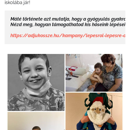
iskolába jár!
Máté története azt mutatja, hogy a gyógyulás gyakran s
Nézd meg, hogyan támogathatod kis hőseink lépéseit!

https://adjukossze.hu/kampany/lepesrol-lepesre-a-g