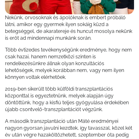
Nekünk, orvosoknak és ápolóknak is embert próbáló
látni, amikor egy gyermek ilyen sokáig küzd a
betegséggel, de akaratereje és huncut mosolya nekünk
is erőt ad mindennapi munkánk során.
Több évtizedes tevékenységünk eredménye, hogy nem
csak hazai, hanem nemzetközi szinten is
rendelkezésünkre állnak olyan konzultációs
lehetőségek, melyek korábban nem, vagy nem ilyen
könnyen voltak elérhetőek.
2019-ben sikerült több külföldi transzplantációs
központtal is egyeztetnünk, melyek alapján úgy
döntöttünk, hogy a kisfiú teljes gyógyulása érdekében
újabb csontvelő-transzplantációt végzünk.
A második transzplantáció után Máté eredményei
nagyon gyorsan javulni kezdtek, így tavasszal, közel két
év után végre hazaköltözhetett, szeptember óta pedig