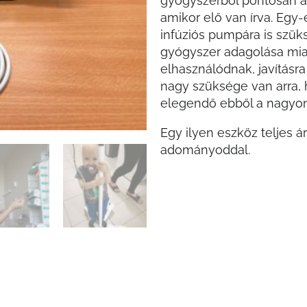
gyógyszerből pontosan a
amikor elő van írva. Egy
infúziós pumpára is szüks
gyógyszer adagolása mia
elhasználódnak, javításr
nagy szüksége van arra,
elegendő ebből a nagyon
Egy ilyen eszköz teljes á
adományoddal.