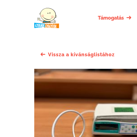
Támogatás
Vissza a kívánságlistához