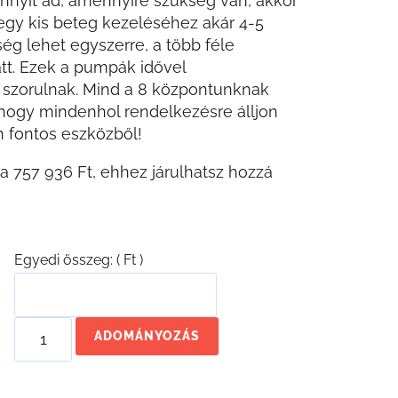
nnyit ad, amennyire szükség van, akkor
-egy kis beteg kezeléséhez akár 4-5
ég lehet egyszerre, a több féle
tt. Ezek a pumpák idővel
a szorulnak. Mind a 8 központunknak
 hogy mindenhol rendelkezésre álljon
 fontos eszközből!
ra
757 936 Ft, ehhez járulhatsz hozzá
Egyedi összeg:
( Ft )
ADOMÁNYOZÁS