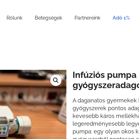
Rólunk
Betegségek
Partnereink
Adó 1%
Infúziós pumpa
gyógyszeradago
A daganatos gyermekek 
gyógyszerek pontos adago
kevesebb káros mellékhat
legeredményesebb legyen
pumpa: egy olyan okos k