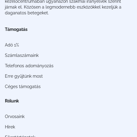
kezelőcentrumában ugyanazon szakmai irányelvek szerint
járnak el. Közösen a legmodernebb eszközökkel kezeljük a
daganatos betegeket.
Támogatás
Adó 1%
Számlaszámaink
Telefonos adományozás
Erre gyűjtünk most
Céges támogatás
Rólunk
Orvosaink
Hírek