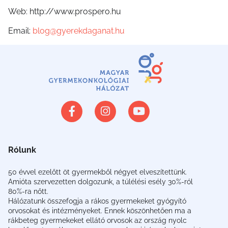
Web: http://www.prospero.hu
Email:
blog@gyerekdaganat.hu
Rólunk
50 évvel ezelőtt öt gyermekből négyet elveszítettünk.
Amióta szervezetten dolgozunk, a túlélési esély 30%-ról
80%-ra nőtt.
Hálózatunk összefogja a rákos gyermekeket gyógyító
orvosokat és intézményeket. Ennek köszönhetően ma a
rákbeteg gyermekeket ellátó orvosok az ország nyolc