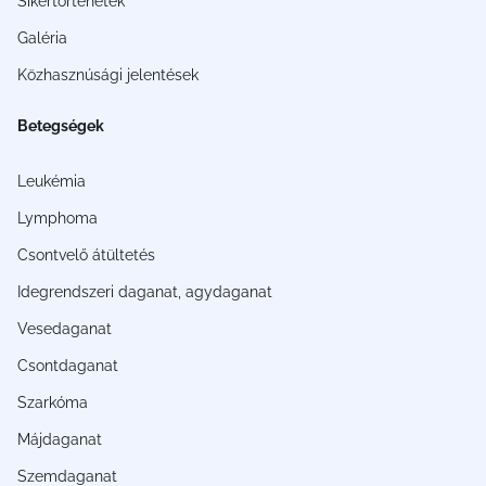
Sikertörténetek
Galéria
Közhasznúsági jelentések
Betegségek
Leukémia
Lymphoma
Csontvelő átültetés
Idegrendszeri daganat, agydaganat
Vesedaganat
Csontdaganat
Szarkóma
Májdaganat
Szemdaganat