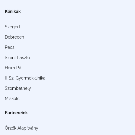
Klinikák
Szeged
Debrecen
Pécs
Szent László
Heim Pál
II. Sz. Gyermekklinika
Szombathely
Miskolc
Partnereink
Őrzők Alapítvány