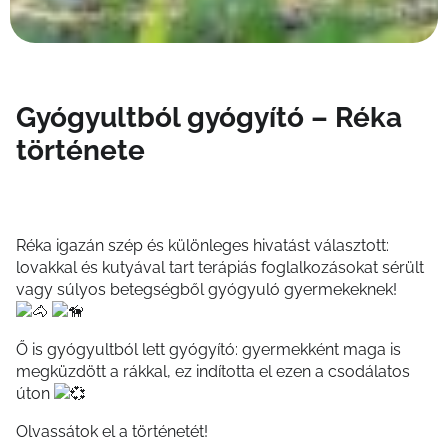
Gyógyultból gyógyító – Réka
története
Réka igazán szép és különleges hivatást választott:
lovakkal és kutyával tart terápiás foglalkozásokat sérült
vagy súlyos betegségből gyógyuló gyermekeknek!
Ő is gyógyultból lett gyógyító: gyermekként maga is
megküzdött a rákkal, ez indította el ezen a csodálatos
úton
Olvassátok el a történetét!