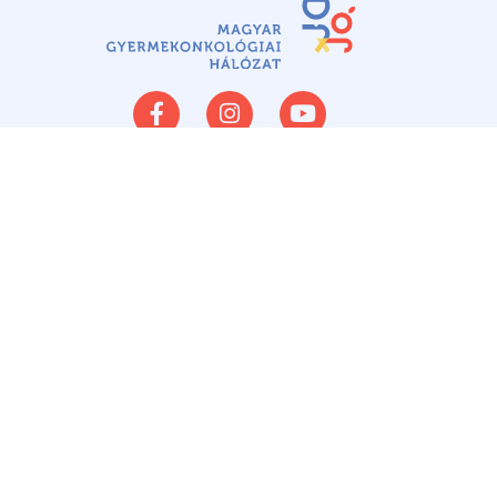
Rólunk
50 évvel ezelőtt öt gyermekből négyet elveszítettünk.
Amióta szervezetten dolgozunk, a túlélési esély 30%-ról
80%-ra nőtt.
Hálózatunk összefogja a rákos gyermekeket gyógyító
orvosokat és intézményeket. Ennek köszönhetően ma a
rákbeteg gyermekeket ellátó orvosok az ország nyolc
kezelőcentrumában ugyanazon szakmai irányelvek szerint
járnak el. Közösen a legmodernebb eszközökkel kezeljük a
daganatos betegeket.
Támogatás