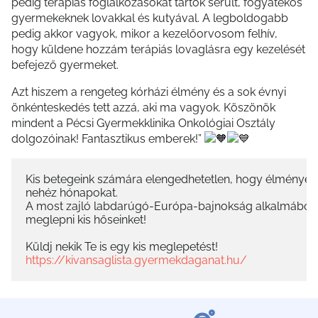
pedig terápiás foglalkozásokat tartok sérült, fogyatékos
gyermekeknek lovakkal és kutyával. A legboldogabb
pedig akkor vagyok, mikor a kezelőorvosom felhív,
hogy küldene hozzám terápiás lovaglásra egy kezelését
befejező gyermeket.
Azt hiszem a rengeteg kórházi élmény és a sok évnyi
önkénteskedés tett azzá, aki ma vagyok. Köszönök
mindent a Pécsi Gyermekklinika Onkológiai Osztály
dolgozóinak! Fantasztikus emberek!”
Kis betegeink számára elengedhetetlen, hogy élményekke
nehéz hónapokat.

A most zajló labdarúgó-Európa-bajnokság alkalmából s
meglepni kis hőseinket!

https://kivansaglista.gyermekdaganat.hu/