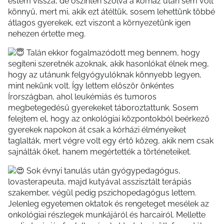
estem vissza, de őszintén szólva a kórház után sem volt
könnyű, mert mi, akik ezt átéltük, sosem lehettünk többé
átlagos gyerekek, ezt viszont a környezetünk igen
nehezen értette meg.
Talán ekkor fogalmazódott meg bennem, hogy
segíteni szeretnék azoknak, akik hasonlókat élnek meg,
hogy az utánunk felgyógyulóknak könnyebb legyen,
mint nekünk volt. Így lettem először önkéntes
Írországban, ahol leukémiás és tumoros
megbetegedésű gyerekeket táboroztattunk. Sosem
felejtem el, hogy az onkológiai központokból beérkező
gyerekek napokon át csak a kórházi élményeiket
taglalták, mert végre volt egy értő közeg, akik nem csak
sajnálták őket, hanem megértették a történeteiket.
Sok évnyi tanulás után gyógypedagógus,
lovasterapeuta, majd kutyával asszisztált terápiás
szakember, végül pedig pszichopedagógus lettem.
Jelenleg egyetemen oktatok és rengeteget mesélek az
onkológiai részlegek munkájáról és harcairól. Mellette