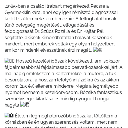
„1985-ben a családi trabant megérkezett Pécsre a
Gyermekklinikára, ahol egy igen rémisztő diagnózissal
kellett szüleimnek szembenéznie. A felfoghatatlannak
tűnő betegség megértését, elfogadását és
feldolgozását Dr. Szűcs Rozália és Dr. Kajtár Pál
segítette, akiknek kimondhatatlan hálával köszönök
mindent, mert emberek voltak egy olyan helyzetben,
amikor mindenki elveszettnek érzi magát…
Hosszú kezelési időszak következett, ami sokszor
fájdalmasabbnál fájdalmasabb beavatkozásokkal járt. A
mai napig emlékszem a kórtermekre, a műtőre, a tűk
besorolására, a hosszan lefolyó infúziókra és az akkori
korom (2,5 év) ellenére mindenre. Mégis a legmélyebb
nyomot bennem a kezelőorvosom, Rózsika fantasztikus
személyisége, kitartása és mindig nyugodt hangja
hagyta
Életem legmeghatározóbb időszakát töltöttem a
kórházban és én ugyan szerencsés voltam, mert nem