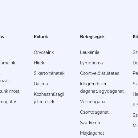
ás
Rólunk
Betegségek
Kl
Orvosaink
Leukémia
S
zámaink
Hírek
Lymphoma
De
s
Sikertörténetek
Csontvelő átültetés
Pé
ozás
Galéria
Idegrendszeri
Sz
jtünk most
daganat, agydaganat
Közhasznúsági
He
ámogatás
jelentések
Vesedaganat
II
Csontdaganat
Sz
Szarkóma
Mi
Májdaganat