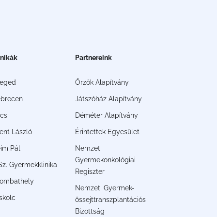
inikák
Partnereink
zeged
Őrzők Alapítvány
brecen
Játszóház Alapítvány
cs
Déméter Alapítvány
ent László
Érintettek Egyesület
im Pál
Nemzeti
Gyermekonkológiai
. Sz. Gyermekklinika
Regiszter
ombathely
Nemzeti Gyermek-
skolc
őssejttranszplantációs
Bizottság