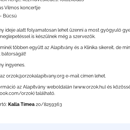
us Vilmos koncertje
0- Búcsú
y ideje alatt folyamatosan lehet üzenni a most gyógyuló gy
eglepetéssel is készülnek még a szervezők.
inél többen együtt az Alapítvány és a Klinika sikereit, de mi
k bátorságát!
y ingyenes.
 az
orzok@orzokalapitvany.org
e-mail címen lehet.
rmáció az Alapítvány weboldalán (
www.orzok.hu
) és közöss
ook.com/orzok
) található.
rtó:
Kalla Tímea
20/8259363