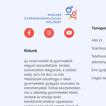
Támogat
Adó 1%
Számlas
Rólunk
Telefono
50 évvel ezelőtt öt gyermekből
adomány
négyet elveszítettünk. Amióta
Erre gyű
szervezetten dolgozunk, a túlélési
esély 30%-ról 80%-ra nőtt.
Céges t
Hálózatunk összefogja a rákos
gyermekeket gyógyító orvosokat és
intézményeket. Ennek köszönhetően
ma a rákbeteg gyermekeket ellátó
orvosok az ország nyolc
kezelőcentrumában ugyanazon
szakmai irányelvek szerint járnak el.