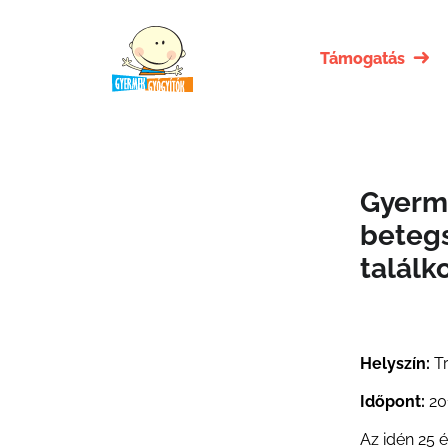
Támogatás
Gyerm
betegs
találk
Helyszín:
T
Időpont:
201
Az idén 25 é