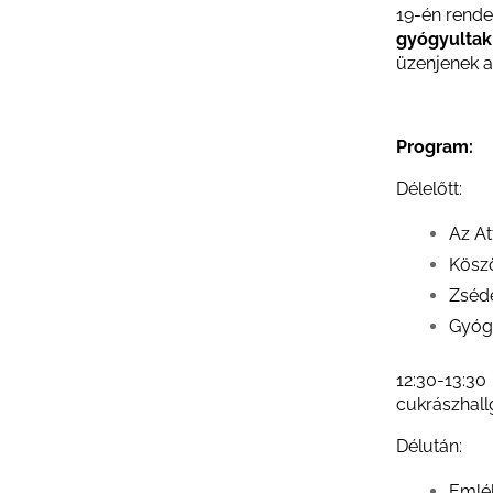
19-én rend
gyógyultak 
üzenjenek a
Program:
Délelőtt:
Az At
Kösz
Zséde
Gyóg
12:30-13:3
cukrászhallg
Délután:
Emlé