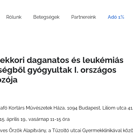
Rólunk
Betegségek
Partnereink
Adó 1%
ekkori daganatos és leukémiás
égből gyógyultak I. országos
ozója
rafó Kortárs Művészetek Háza, 1094 Budapest, Liliom utca 41
5. április 19., vasárnap 11-15 óra
ves Őrzők Alapítvány, a Tűzoltó utcai Gyermekklinikával közös