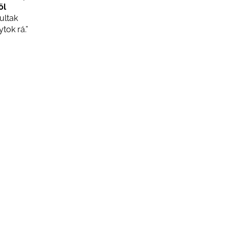
ől
ultak
tok rá.”