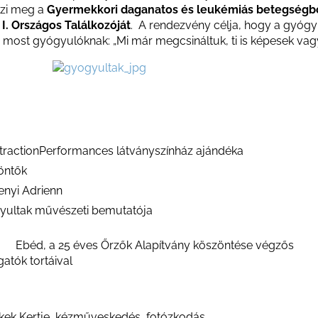
ezi meg a
Gyermekkori daganatos és leukémiás betegségb
I. Országos Találkozóját
. A rendezvény célja, hogy a gyógy
 most gyógyulóknak: „Mi már megcsináltuk, ti is képesek vagy
tractionPerformances látványszínház ajándéka
öntők
nyi Adrienn
yultak művészeti bemutatója
0 Ebéd, a 25 éves Őrzők Alapítvány köszöntése végzős
atók tortáival
kek Kertje, kézműveskedés, fotózkodás