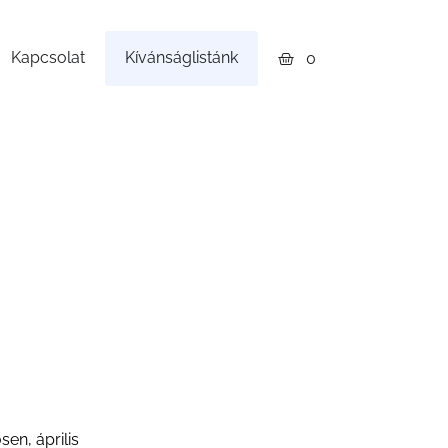
Kapcsolat
Kívánságlistánk
0
.
en, április