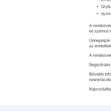
Gryll
15:0
A rendezvén
és számos m
Ünnepeljük m
az érintette
A rendezvén
Regisztrálni
Bővebb info
(
www.faceb
Kapcsolatta