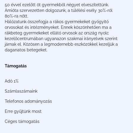
50 évvel ezelőtt öt gyermekből négyet elveszítettünk.
Amióta szervezetten dolgozunk, a túlélési esély 30%-ról
80%-ra nőtt.
Hálózatunk összefogja a rákos gyermekeket gyógyító
orvosokat és intézményeket. Ennek köszönhetően ma a
rákbeteg gyermekeket ellátó orvosok az ország nyolc
kezelőcentrumában ugyanazon szakmai irányelvek szerint
járnak el. Közösen a legmodernebb eszközökkel kezeljük a
daganatos betegeket.
Támogatás
Adó 1%
Számlaszámaink
Telefonos adományozás
Erre gyűjtünk most
Céges támogatás