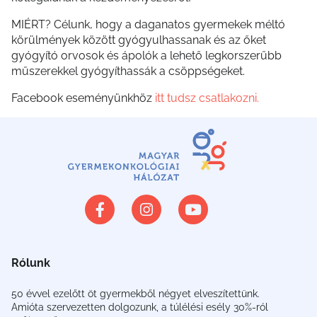
MIÉRT? Célunk, hogy a daganatos gyermekek méltó
körülmények között gyógyulhassanak és az őket
gyógyító orvosok és ápolók a lehető legkorszerűbb
műszerekkel gyógyíthassák a csöppségeket.
Facebook eseményünkhöz
itt tudsz csatlakozni.
Rólunk
50 évvel ezelőtt öt gyermekből négyet elveszítettünk.
Amióta szervezetten dolgozunk, a túlélési esély 30%-ról