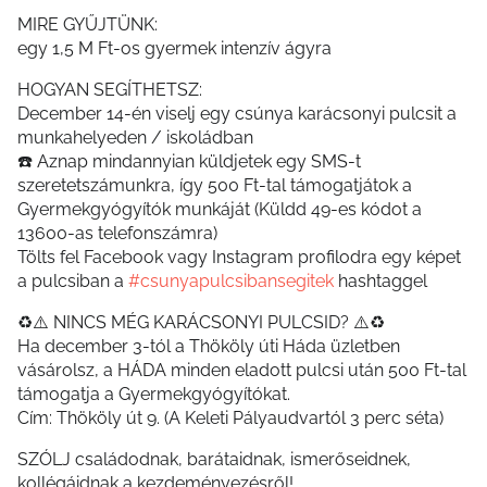
MIRE GYŰJTÜNK:
egy 1,5 M Ft-os gyermek intenzív ágyra
HOGYAN SEGÍTHETSZ:
December 14-én viselj egy csúnya karácsonyi pulcsit a
munkahelyeden / iskoládban
☎️ Aznap mindannyian küldjetek egy SMS-t
szeretetszámunkra, így 500 Ft-tal támogatjátok a
Gyermekgyógyítók munkáját (Küldd 49-es kódot a
13600-as telefonszámra)
Tölts fel Facebook vagy Instagram profilodra egy képet
a pulcsiban a
#csunyapulcsibansegitek
hashtaggel
♻️⚠️ NINCS MÉG KARÁCSONYI PULCSID? ⚠️♻️
Ha december 3-tól a Thököly úti Háda üzletben
vásárolsz, a HÁDA minden eladott pulcsi után 500 Ft-tal
támogatja a Gyermekgyógyítókat.
Cím: Thököly út 9. (A Keleti Pályaudvartól 3 perc séta)
SZÓLJ családodnak, barátaidnak, ismerőseidnek,
kollégáidnak a kezdeményezésről!