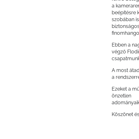
a kamerarend
beépítésre 
szobában is
biztonságos
finomhangol
Ebben a nag
végző Flodin
csapatmunk
A most átad
a rendszerre
Ezeket a mű
önzetlen
adományaikk
Köszönet é
Külön köszö
biztosítana