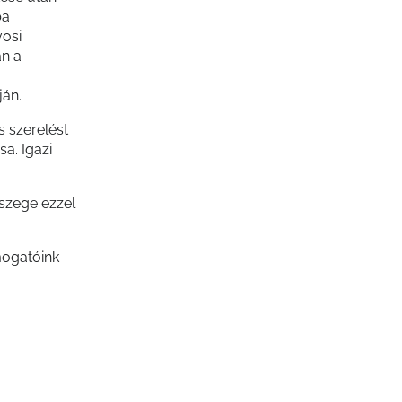
ba
vosi
án a
ján.
s szerelést
sa. Igazi
sszege ezzel
mogatóink
tőséget