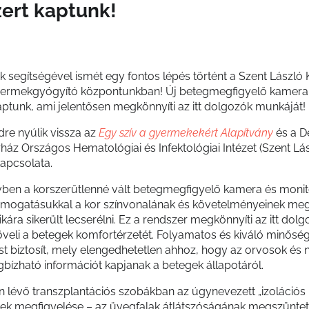
ert kaptunk!
 segítségével ismét egy fontos lépés történt a Szent László
Gyermekgyógyító központunkban! Új betegmegfigyelő kamera
aptunk, ami jelentősen megkönnyíti az itt dolgozók munkáját!
dre nyúlik vissza az
Egy szív a gyermekekért Alapítvány
és a Dé
áz Országos Hematológiai és Infektológiai Intézet (Szent Lás
apcsolata.
ben a korszerűtlenné vált betegmegfigyelő kamera és monit
ámogatásukkal a kor színvonalának és követelményeinek megf
kára sikerült lecserélni. Ez a rendszer megkönnyíti az itt dol
veli a betegek komfortérzetét. Folyamatos és kiváló minősé
st biztosít, mely elengedhetetlen ahhoz, hogy az orvosok és
bízható információt kapjanak a betegek állapotáról.
n lévő transzplantációs szobákban az úgynevezett „izoláció
ek megfigyelése – az üvegfalak átlátszóságának megszüntet