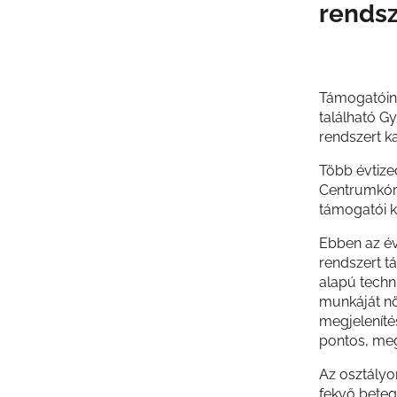
rendsz
Támogatóink
található 
rendszert k
Több évtize
Centrumkórh
támogatói k
Ebben az év
rendszert t
alapú techni
munkáját nö
megjeleníté
pontos, meg
Az osztályo
fekvő beteg