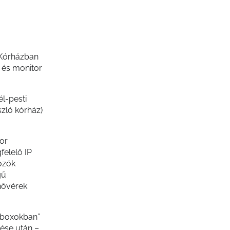
 Kórházban
 és monitor
l-pesti
zló kórház)
or
elelő IP
gozók
gű
 nővérek
s boxokban”
ése után –