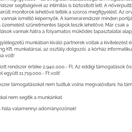
szer segítségével az intimitás is biztosított lett. A nővérpult
került monitorok lehetővé tették a szoros megfigyelést. Az or
 vannak ismétlő képernyők. A kamerarendszer minden pontj
 üzemelést szünetmentes tápok teszik lehetővé. Már csak a
ások vannak hátra a folyamatos működés tapasztalatai alap
ylélegzetű munkában kiváló partnerek voltak a kivitelezést é
g Kft. munkatársai, az osztály dolgozói, a kórház informatiku
a volt!
ott rendszer értéke 2,940,000.- Ft. Az eddigi támogatások ö
l együtt 11.719.000.- Ft volt!
szer támogatásokat nem tudtuk volna megvalósítani, ha tá
al nem segítik a munkánkat.
s hála valamennyi adományozónak!
netet kell mondanunk azoknak a szervezeteknek is, akik lehe
k évek óta az
Egy szív a gyermekekért
adománygyűjtő