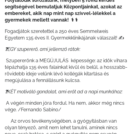
Folytatódik sorozatunk, melyben 5 rövid kérdés
segítségével bemutatjuk Központjainkat, azokat az
embereket, akik nap mint nap szívvel-lélekkel a
gyermekek mellett vannak!
‍⚕️
‍⚕️
Fogadjátok szeretettel a 250 éves Semmelweis
Egyetem 135 éves II. Gyermekklinikájának válaszait! ✍️
❓EGY szupererő, ami jellemző rátok:
Szupererőnk a MEGÚJULÁS képessége: az idők vihara
tépázhatja 135 éves falainkat kívül és belül, a hosszabb-
rövidebb ideje velünk lévő kollégák kitartása és
megújulása a fennállásunk kulcsa.
❓KÉT motiváló gondolat, ami erőt ad a napi munkához:
A végén minden jóra fordul. Ha nem, akkor még nincs
vége. /Fernando Sabino/
Az orvos tevékenységében, a gyógyításban van
olyan tényező, amit nem lehet tanulni, aminek nincs