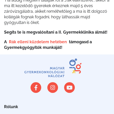
Ha addig mégsem találják föl a „rák ellenszerét”, akkor a
ma itt kezelődő gyerekek érkeznek majd 5 éves
záróvizsgálatra, akiket remélhetőleg a ma is itt dolgozó
kollégák fognak fogadni, hogy láthassák majd
gyógyultan is őket.
Segíts te is megvalósítani a II. Gyermekklinika álmát!
A
Rák elleni küzdelem hetében
támogasd a
Gyermekgyógyítók munkáját!
Rólunk