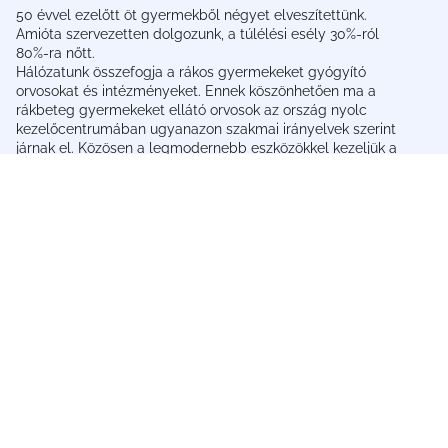
50 évvel ezelőtt öt gyermekből négyet elveszítettünk.
Amióta szervezetten dolgozunk, a túlélési esély 30%-ról
80%-ra nőtt.
Hálózatunk összefogja a rákos gyermekeket gyógyító
orvosokat és intézményeket. Ennek köszönhetően ma a
rákbeteg gyermekeket ellátó orvosok az ország nyolc
kezelőcentrumában ugyanazon szakmai irányelvek szerint
járnak el. Közösen a legmodernebb eszközökkel kezeljük a
daganatos betegeket.
Támogatás
Adó 1%
Számlaszámaink
Telefonos adományozás
Erre gyűjtünk most
Céges támogatás