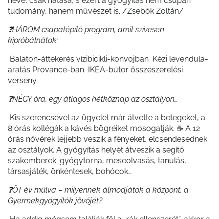
neve, csak hatása, s ezért a gyógyítás nem csupán
tudomány, hanem művészet is. /Zsebők Zoltán/
❓HÁROM csapatépítő program, amit szívesen
kipróbálnátok:
Balaton-áttekerés vízibicikli-konvojban Kézi levendula-
aratás Provance-ban IKEA-bútor összeszerelési
verseny
❓NÉGY óra, egy átlagos hétköznap az osztályon…
Kis szerencsével az ügyelet már átvette a betegeket, a
8 órás kollégák a kávés bögréiket mosogatják. ☕️ A 12
órás nővérek lejjebb veszik a fényeket, elcsendesednek
az osztályok. A gyógyítás helyét átveszik a segítő
szakemberek: gyógytorna, meseolvasás, tanulás,
társasjáték, önkéntesek, bohócok…
❓ÖT év múlva – milyennek álmodjátok a központ, a
Gyermekgyógyítók jövőjét?