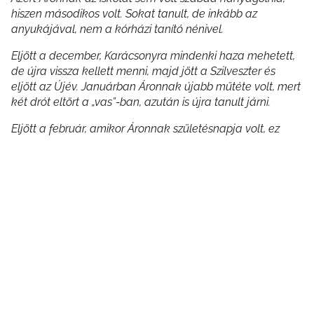
hiszen másodikos volt. Sokat tanult, de inkább az
anyukájával, nem a kórházi tanító nénivel.
Eljött a december, Karácsonyra mindenki haza mehetett,
de újra vissza kellett menni, majd jött a Szilveszter és
eljött az Újév. Januárban Áronnak újabb műtéte volt, mert
két drót eltört a „vas”-ban, azután is újra tanult járni.
Eljött a február, amikor Áronnak születésnapja volt, ez
pont akkora esett, amikor Áron a kórházban volt. Picit
szomorú volt. Észrevette ezt Áron anyukája és vett neki
egy tortát. Áron nagyon örült a tortának. Mindenki evett
belőle, az egész osztály, az orvosok, a nővérek, a
gyerekek, az anyukák őt ünnepelték.
Végre eljött a március és vége lett a kezeléseknek.
Azóta eltelt 2,5 év Áron iskolába jár, már ötödikes,
kedvenc tantárgya a matematika, néhány hónapja
levették a „vas”-at is, most egy műanyag rögzítés van a
lábán.”