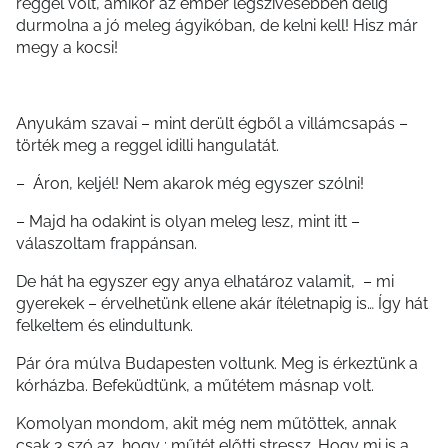
reggel volt, amikor az ember legszívesebben délig
durmolna a jó meleg ágyikóban, de kelni kell! Hisz már
megy a kocsi!
Anyukám szavai – mint derült égből a villámcsapás –
törték meg a reggel idilli hangulatát.
– Áron, keljél! Nem akarok még egyszer szólni!
– Majd ha odakint is olyan meleg lesz, mint itt –
válaszoltam frappánsan.
De hát ha egyszer egy anya elhatároz valamit, – mi
gyerekek – érvelhetünk ellene akár ítéletnapig is… Így hát
felkeltem és elindultunk.
Pár óra múlva Budapesten voltunk. Meg is érkeztünk a
kórházba. Befeküdtünk, a műtétem másnap volt.
Komolyan mondom, akit még nem műtöttek, annak
csak 3 szó az, hogy : műtét előtti stressz. Hogy mi is a