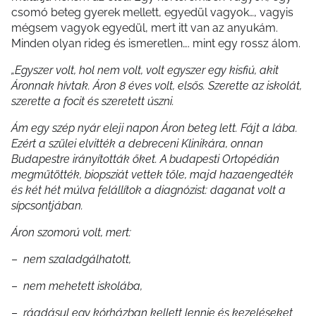
csomó beteg gyerek mellett, egyedül vagyok…, vagyis
mégsem vagyok egyedül, mert itt van az anyukám.
Minden olyan rideg és ismeretlen…. mint egy rossz álom.
„Egyszer volt, hol nem volt, volt egyszer egy kisfiú, akit
Áronnak hívtak. Áron 8 éves volt, elsős. Szerette az iskolát,
szerette a focit és szeretett úszni.
Ám egy szép nyár eleji napon Áron beteg lett. Fájt a lába.
Ezért a szülei elvitték a debreceni Klinikára, onnan
Budapestre irányították őket. A budapesti Ortopédián
megműtötték, biopsziát vettek tőle, majd hazaengedték
és két hét múlva felállítok a diagnózist: daganat volt a
sípcsontjában.
Áron szomorú volt, mert:
–
nem szaladgálhatott,
–
nem mehetett iskolába,
–
ráadásul egy kórházban kellett lennie és kezeléseket