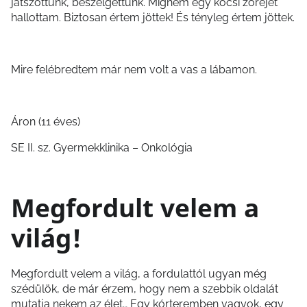
játszottunk, beszélgettünk. Mígnem egy kocsi zörejét
hallottam. Biztosan értem jöttek! És tényleg értem jöttek.
Mire felébredtem már nem volt a vas a lábamon.
Áron (11 éves)
SE II. sz. Gyermekklinika – Onkológia
Megfordult velem a
világ!
Megfordult velem a világ, a fordulattól ugyan még
szédülök, de már érzem, hogy nem a szebbik oldalát
mutatja nekem az élet… Egy kórteremben vagyok, egy