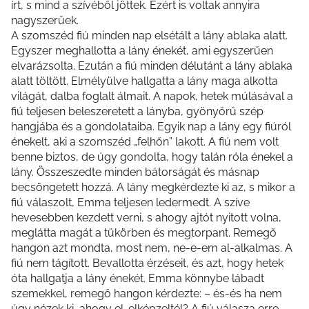
írt, s mind a szívéből jöttek. Ezért is voltak annyira
nagyszerűek.
A szomszéd fiú minden nap elsétált a lány ablaka alatt.
Egyszer meghallotta a lány énekét, ami egyszerűen
elvarázsolta. Ezután a fiú minden délutánt a lány ablaka
alatt töltött. Elmélyülve hallgatta a lány maga alkotta
világát, dalba foglalt álmait. A napok, hetek múlásával a
fiú teljesen beleszeretett a lányba, gyönyörű szép
hangjába és a gondolataiba. Egyik nap a lány egy fiúról
énekelt, aki a szomszéd „felhőn” lakott. A fiú nem volt
benne biztos, de úgy gondolta, hogy talán róla énekel a
lány. Összeszedte minden bátorságát és másnap
becsöngetett hozzá. A lány megkérdezte ki az, s mikor a
fiú válaszolt, Emma teljesen ledermedt. A szíve
hevesebben kezdett verni, s ahogy ajtót nyitott volna,
meglátta magát a tükörben és megtorpant. Remegő
hangon azt mondta, most nem, ne-e-em al-alkalmas. A
fiú nem tágított. Bevallotta érzéseit, és azt, hogy hetek
óta hallgatja a lány énekét. Emma könnybe lábadt
szemekkel, remegő hangon kérdezte: – és-és ha nem
úgy nézek ki, ahogy el-elképzeltél? A fiú válasza erre