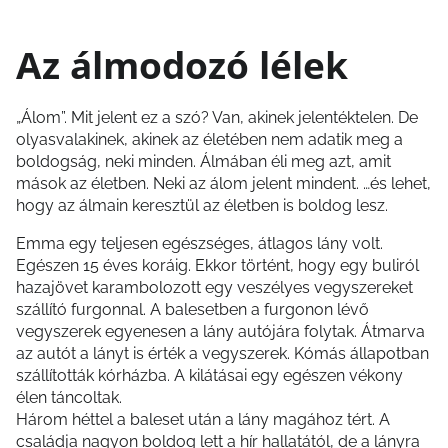
Az álmodozó lélek
„Álom”. Mit jelent ez a szó? Van, akinek jelentéktelen. De
olyasvalakinek, akinek az életében nem adatik meg a
boldogság, neki minden. Álmában éli meg azt, amit
mások az életben. Neki az álom jelent mindent. …és lehet,
hogy az álmain keresztül az életben is boldog lesz.
Emma egy teljesen egészséges, átlagos lány volt.
Egészen 15 éves koráig. Ekkor történt, hogy egy buliról
hazajövet karambolozott egy veszélyes vegyszereket
szállító furgonnal. A balesetben a furgonon lévő
vegyszerek egyenesen a lány autójára folytak. Átmarva
az autót a lányt is érték a vegyszerek. Kómás állapotban
szállították kórházba. A kilátásai egy egészen vékony
élen táncoltak.
Három héttel a baleset után a lány magához tért. A
családja nagyon boldog lett a hír hallatától, de a lányra