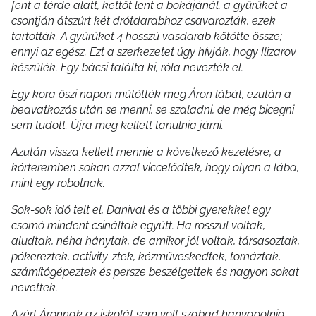
fent a térde alatt, kettőt lent a bokájánál, a gyűrűket a
csontján átszúrt két drótdarabhoz csavarozták, ezek
tartották. A gyűrűket 4 hosszú vasdarab kötötte össze;
ennyi az egész. Ezt a szerkezetet úgy hívják, hogy Ilizarov
készülék. Egy bácsi találta ki, róla nevezték el.
Egy kora őszi napon műtötték meg Áron lábát, ezután a
beavatkozás után se menni, se szaladni, de még bicegni
sem tudott. Újra meg kellett tanulnia járni.
Azután vissza kellett mennie a következő kezelésre, a
kórteremben sokan azzal viccelődtek, hogy olyan a lába,
mint egy robotnak.
Sok-sok idő telt el, Danival és a többi gyerekkel egy
csomó mindent csináltak együtt. Ha rosszul voltak,
aludtak, néha hánytak, de amikor jól voltak, társasoztak,
pókereztek, activity-ztek, kézműveskedtek, tornáztak,
számítógépeztek és persze beszélgettek és nagyon sokat
nevettek.
Azért Áronnak az iskolát sem volt szabad hanyagolnia,