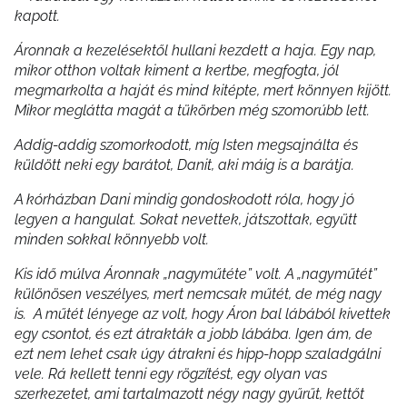
kapott.
Áronnak a kezelésektől hullani kezdett a haja. Egy nap,
mikor otthon voltak kiment a kertbe, megfogta, jól
megmarkolta a haját és mind kitépte, mert könnyen kijött.
Mikor meglátta magát a tükörben még szomorúbb lett.
Addig-addig szomorkodott, míg Isten megsajnálta és
küldött neki egy barátot, Danit, aki máig is a barátja.
A kórházban Dani mindig gondoskodott róla, hogy jó
legyen a hangulat. Sokat nevettek, játszottak, együtt
minden sokkal könnyebb volt.
Kis idő múlva Áronnak „nagyműtéte” volt. A „nagyműtét”
különösen veszélyes, mert nemcsak műtét, de még nagy
is. A műtét lényege az volt, hogy Áron bal lábából kivettek
egy csontot, és ezt átrakták a jobb lábába. Igen ám, de
ezt nem lehet csak úgy átrakni és hipp-hopp szaladgálni
vele. Rá kellett tenni egy rögzítést, egy olyan vas
szerkezetet, ami tartalmazott négy nagy gyűrűt, kettőt