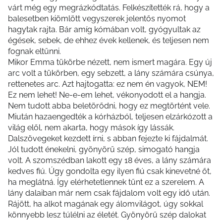
várt még egy megrázkódtatás. Felkészítették rá, hogy a
balesetben kiömlött vegyszerek jelentős nyomot
hagytak rajta. Bár amíg kómában volt, gyógyultak az
égések, sebek, de ehhez évek kellenek, és teljesen nem
fognak eltűnni.
Mikor Emma tükörbe nézett, nem ismert magára. Egy új
arc volt a tükörben, egy sebzett, a lány számára csúnya,
rettenetes arc. Azt hajtogatta: ez nem én vagyok, NEM!
Ez nem lehet! Ne-e-em lehet, vékonyodott el a hangja.
Nem tudott abba beletörődni, hogy ez megtörtént vele.
Miután hazaengedték a kórházból, teljesen elzárkózott a
világ elől, nem akarta, hogy mások így lássák.
Dalszövegeket kezdett írni, s abban fejezte ki fájdalmát.
Jól tudott énekelni, gyönyörű szép, simogató hangja
volt. A szomszédban lakott egy 18 éves, a lány számára
kedves fiú. Úgy gondolta egy ilyen fiú csak kinevetné őt,
ha meglátná. Így elérhetetlennek tűnt ez a szerelem. A
lány dalaiban már nem csak fájdalom volt egy idő után.
Rájött, ha alkot magának egy álomvilágot, úgy sokkal
könnyebb lesz túlélni az életét. Gyönyörű szép dalokat