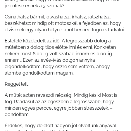
jelentése ennek a 3 szónak?
Csinálhatsz bármit, olvashatsz, írhatsz, játszhatsz,
beszélhetsz: mindig ott motoszkál a fejedben az, hogy
elvisznek egy olyan helyre, ahol benned fognak turkálni.
Estefelé közeledett az idő. A legrosszabb dolog a
műtétben 2 dolog: tilos előtte inni és enni. Konkrétan
nekem most 6:00-ig volt szabad innom és 0:00-ig
ennem… Ezen az evés-ivás dolgon annyira
elgondolkodtam, hogy észre sem vettem, ahogy
álomba gondolkodtam magam.
Reggel lett.
A műtét aztán ravaszdi népség! Mindig késik! Most is
fog. Ráadásul az az egészben a legrosszabb, hogy
minden egyes perccel egyre jobban stresszelek. –
gondoltam.
Érdekes, hogy délelőtt nagyon jól elvoltunk anyával,