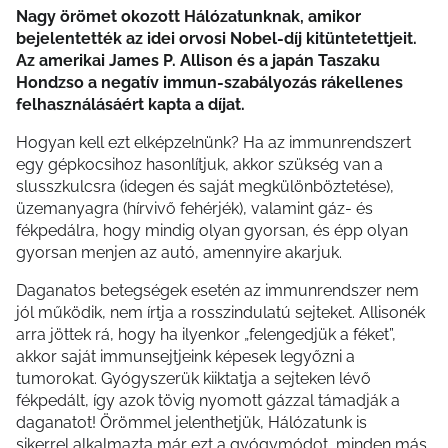
Nagy örömet okozott Hálózatunknak, amikor
bejelentették az idei orvosi Nobel-díj kitüntetettjeit.
Az amerikai James P. Allison és a japán Taszaku
Hondzso a negatív immun-szabályozás rákellenes
felhasználásáért kapta a díjat.
Hogyan kell ezt elképzelnünk? Ha az immunrendszert
egy gépkocsihoz hasonlítjuk, akkor szükség van a
slusszkulcsra (idegen és saját megkülönböztetése),
üzemanyagra (hírvivő fehérjék), valamint gáz- és
fékpedálra, hogy mindig olyan gyorsan, és épp olyan
gyorsan menjen az autó, amennyire akarjuk.
Daganatos betegségek esetén az immunrendszer nem
jól működik, nem írtja a rosszindulatú sejteket. Allisonék
arra jöttek rá, hogy ha ilyenkor „felengedjük a féket”,
akkor saját immunsejtjeink képesek legyőzni a
tumorokat. Gyógyszerük kiiktatja a sejteken lévő
fékpedált, így azok tövig nyomott gázzal támadják a
daganatot! Örömmel jelenthetjük, Hálózatunk is
sikerrel alkalmazta már ezt a gyógymódot, minden más