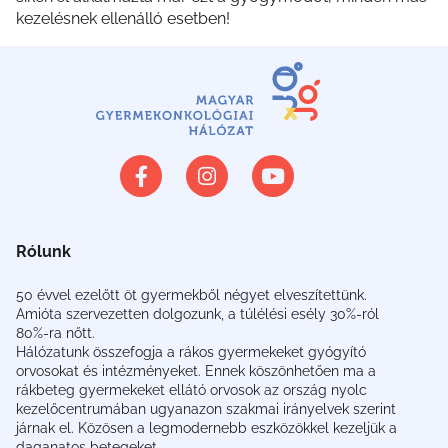
kezelésnek ellenálló esetben!
Rólunk
50 évvel ezelőtt öt gyermekből négyet elveszítettünk.
Amióta szervezetten dolgozunk, a túlélési esély 30%-ról
80%-ra nőtt.
Hálózatunk összefogja a rákos gyermekeket gyógyító
orvosokat és intézményeket. Ennek köszönhetően ma a
rákbeteg gyermekeket ellátó orvosok az ország nyolc
kezelőcentrumában ugyanazon szakmai irányelvek szerint
járnak el. Közösen a legmodernebb eszközökkel kezeljük a
daganatos betegeket.