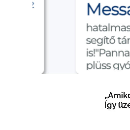
„Amiko
Így üz