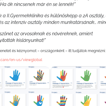
 Ha ők nincsenek már én se lennék!”
k a II.Gyermekklinika és különösképp a 2A osztály,
és az intenzív osztály minden munkatársának… min
szönet az orvosoknak és nővéreknek, amiért
tották kislányunkat!”
enetet és kéznyomot – országonként – itt tudjátok megnézni:
d.care/en-us/viewglobal