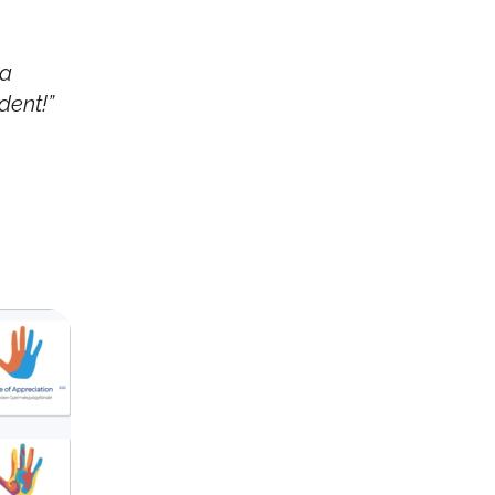
 a
dent!”