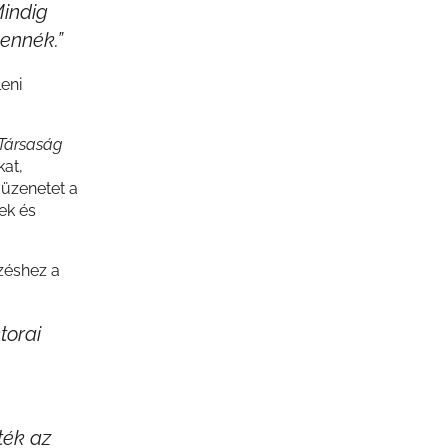
Mindig
ennék.”
eni
Társaság
kat,
 üzenetet a
ek és
zéshez a
torai
ték az