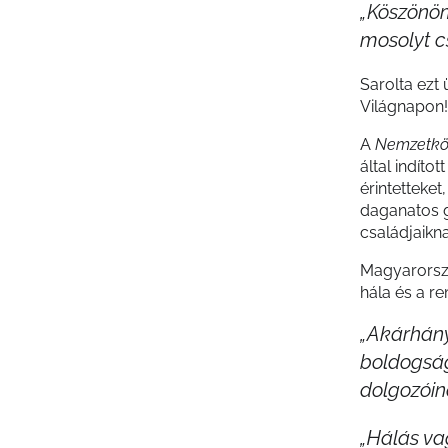
„Köszönöm
mosolyt c
Sarolta ezt
Világnapon!
A
Nemzetköz
által indíto
érintetteke
daganatos g
családjaikna
Magyarorszá
hála és a r
„Akárhány
boldogság
dolgozóin
„Hálás v