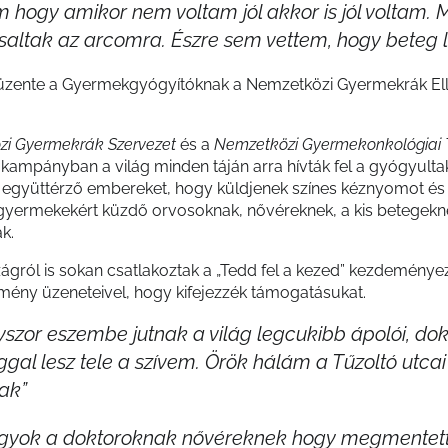
 hogy amikor nem voltam jól akkor is jól voltam. 
saltak az arcomra. Észre sem vettem, hogy beteg l
 üzente a Gyermekgyógyítóknak a Nemzetközi Gyermekrák Ell
i Gyermekrák Szervezet
és a
Nemzetközi Gyermekonkológiai 
tt kampányban a világ minden táján arra hívták fel a gyógyulta
t, együttérző embereket, hogy küldjenek színes kéznyomot és
yermekekért küzdő orvosoknak, nővéreknek, a kis betegekn
k.
gról is sokan csatlakoztak a „Tedd fel a kezed” kezdeménye
emény üzeneteivel, hogy kifejezzék támogatásukat.
szor eszembe jutnak a világ legcukibb ápolói, dok
gal lesz tele a szívem. Örök hálám a Tűzoltó utcai
ak”
agyok a doktoroknak nővéreknek hogy megmentet