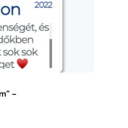
am” –