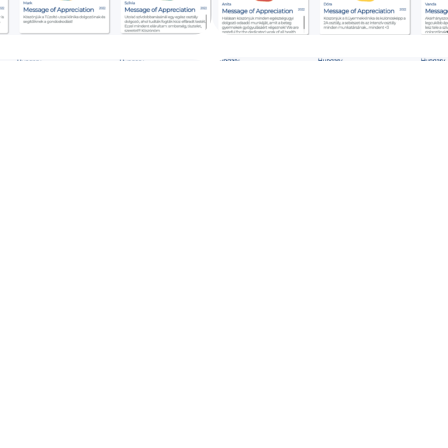
ás
Rólunk
Betegségek
Kl