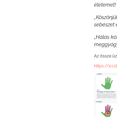
életemet!
„Köszönjü
sebészet 
„Hálás kö
meggyógyí
Az össze üz
https://icc