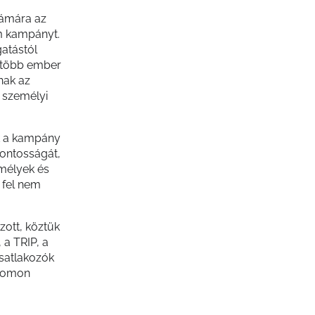
ámára az
m kampányt.
gatástól
l több ember
nak az
 személyi
ek a kampány
fontosságát,
mélyek és
 fel nem
ott, köztük
 a TRIP, a
satlakozók
yomon