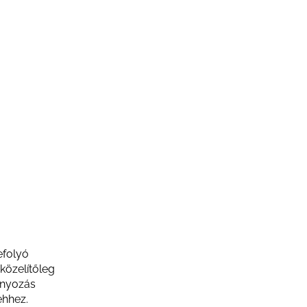
efolyó
közelítőleg
ányozás
ehhez.