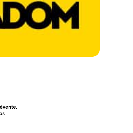
 évente.
iós