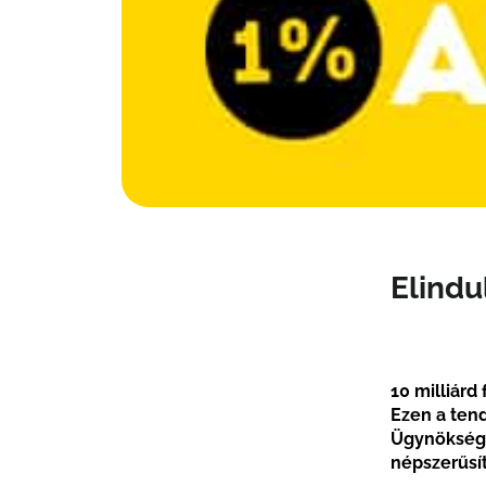
Elind
10 milliárd
Ezen a tend
Ügynökség 
népszerűsí