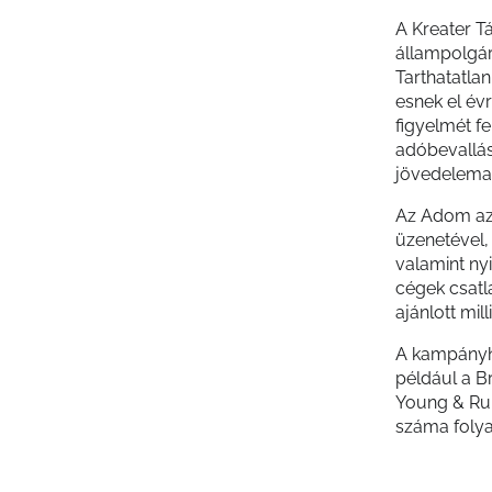
A Kreater T
állampolgár
Tarthatatla
esnek el év
figyelmét fe
adóbevallás
jövedelemad
Az Adom az 
üzenetével, 
valamint ny
cégek csatl
ajánlott mil
A kampányho
például a B
Young & Rub
száma foly
követhetőek