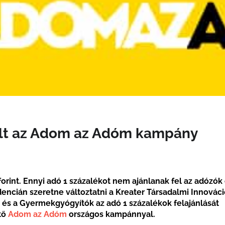
ult az Adom az Adóm kampány
 forint. Ennyi adó 1 százalékot nem ajánlanak fel az adózók
encián szeretne változtatni a Kreater Társadalmi Innovác
és a Gyermekgyógyítók az adó 1 százalékok felajánlását
tő
Adom az Adóm
országos kampánnyal.