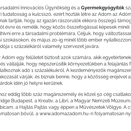
ársadalmi Innovációs Ügynökség és a
Gyermekgyógyítók
sz
i tudatosság a kulcsszó, ezért hozták létre az Adom az Adó
nnak tartják, hogy az igazán rászorulók ekkora összegű támo
ről évre és remélik, hogy közös összefogással képesek miné
lhívni erre a társadalmi problémára. Céljuk, hogy változtassa
i szokásokon, és május 20-ig minél több ember nyilatkozzon
ója 1 százalékáról valamely szervezet javára.
Adóm egy felületet biztosít azok számára, akik egyetérten
és vállalják, hogy népszerűsítik környezetükben a felajánlás 
ilatkoznak adó 1 százalékukról. A kezdeményezők magánsze
akozását várják, és bíznak benne, hogy a közösség erejével a
liárdok idén jó helyre kerülnek.
z eddig több száz magánszemély és közel 50 cég csatlakoz
ridge Budapest, a Kreatív, a Libri, a Magyar Nemzeti Múzeum,
icam, a Hajtás Pajtás vagy éppen a Művészetek Völgye. A c
amatosan bővül, a www.adomazadom.hu-n folyamatosan n
 az eddig elért eredmények.