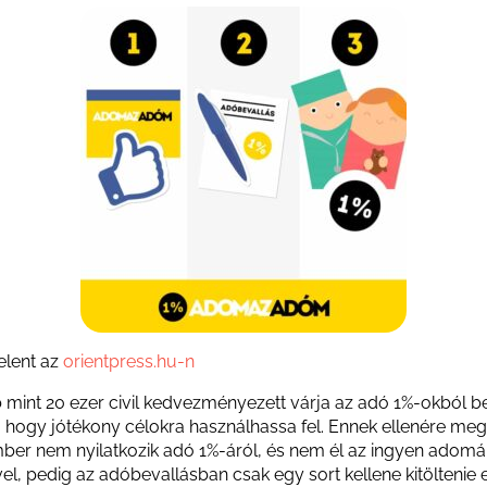
elent az
orientpress.hu-n
 mint 20 ezer civil kedvezményezett várja az adó 1%-okból b
 hogy jótékony célokra használhassa fel. Ennek ellenére meg
ember nem nyilatkozik adó 1%-áról, és nem él az ingyen adom
el, pedig az adóbevallásban csak egy sort kellene kitöltenie 