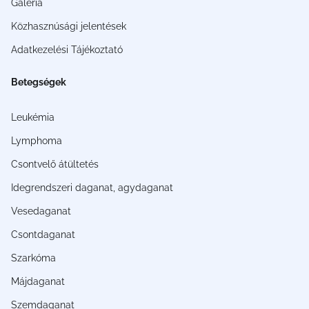
Galéria
Közhasznúsági jelentések
Adatkezelési Tájékoztató
Betegségek
Leukémia
Lymphoma
Csontvelő átültetés
Idegrendszeri daganat, agydaganat
Vesedaganat
Csontdaganat
Szarkóma
Májdaganat
Szemdaganat