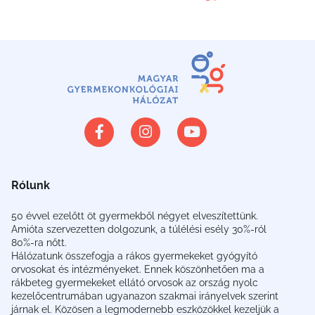
Rólunk
50 évvel ezelőtt öt gyermekből négyet elveszítettünk.
Amióta szervezetten dolgozunk, a túlélési esély 30%-ról
80%-ra nőtt.
Hálózatunk összefogja a rákos gyermekeket gyógyító
orvosokat és intézményeket. Ennek köszönhetően ma a
rákbeteg gyermekeket ellátó orvosok az ország nyolc
kezelőcentrumában ugyanazon szakmai irányelvek szerint
járnak el. Közösen a legmodernebb eszközökkel kezeljük a