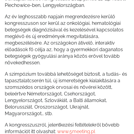
Piechowice-ben, Lengyelországban.
Az év leghosszabb napjain megrendezésre kerülő
kongresszuson sor kerül az onkológiai, hematológiai
betegségek diagnózisával és kezelésével kapcsolatos
meglévő és új eredmények megvitatására,
megbeszélésére. Az országokon átívelő, interaktív
előadások fő célja az, hogy a gyermekkori daganatos
betegségek gyógyulási aránya közös erővel tovább
növekedhessen.
A szimpózium továbbá lehetőséget biztosít, a tudás- és
tapasztalatcserén túl, új ismeretségek kialakítására a
szomszédos országok orvosai és nővérei között,
beleértve Németországot, Csehországot,
Lengyelországot, Szlovákiát, a Balti államokat,
Belorussziát, Oroszországot, Ukrajnát,
Magyarországot… stb.
A kongresszuszról, jelentkezési feltételekről bővebb
információt itt olvashat:
www.5meeting.pl