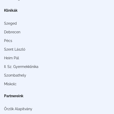
Klinikák
Szeged
Debrecen
Pécs
Szent László
Heim Pál
II. Sz. Gyermekklinika
Szombathely
Miskolc
Partnereink
Őrzők Alapítvány