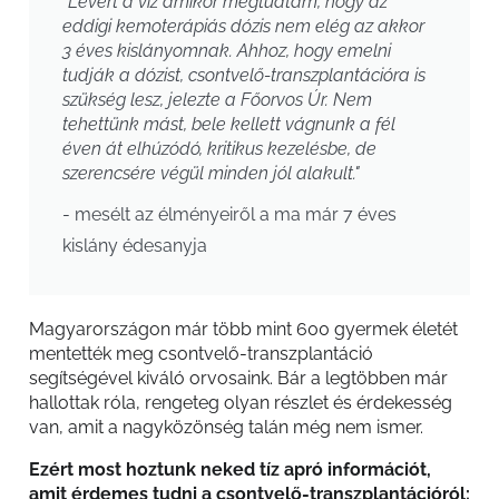
"Levert a víz amikor megtudtam, hogy az
eddigi kemoterápiás dózis nem elég az akkor
3 éves kislányomnak. Ahhoz, hogy emelni
tudják a dózist, csontvelő-transzplantációra is
szükség lesz, jelezte a Főorvos Úr. Nem
tehettünk mást, bele kellett vágnunk a fél
éven át elhúzódó, kritikus kezelésbe, de
szerencsére végül minden jól alakult."
- mesélt az élményeiről a ma már 7 éves
kislány édesanyja
Magyarországon már több mint 600 gyermek életét
mentették meg csontvelő-transzplantáció
segítségével kiváló orvosaink. Bár a legtöbben már
hallottak róla, rengeteg olyan részlet és érdekesség
van, amit a nagyközönség talán még nem ismer.
Ezért most hoztunk neked tíz apró információt,
amit érdemes tudni a csontvelő-transzplantációról: