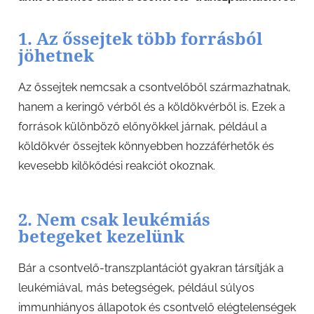
1. Az őssejtek több forrásból
jöhetnek
Az őssejtek nemcsak a csontvelőből származhatnak,
hanem a keringő vérből és a köldökvérből is. Ezek a
források különböző előnyökkel járnak, például a
köldökvér őssejtek könnyebben hozzáférhetők és
kevesebb kilökődési reakciót okoznak.
2. Nem csak leukémiás
betegeket kezelünk
Bár a csontvelő-transzplantációt gyakran társítják a
leukémiával, más betegségek, például súlyos
immunhiányos állapotok és csontvelő elégtelenségek