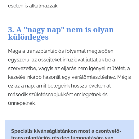
esetén is alkalmazzák.
3. A "nagy nap" nem is olyan
különleges
Maga a transzplantációs folyamat meglepően
egyszerű: az őssejteket infúzióval juttatják be a
szervezetbe, vagyis az eljárás nem igényel műtétet, a
kezelés inkább hasonlít egy vérátömlesztéshez. Mégis
ez az a nap, amit betegeink hosszú éveken át
második születésnapjukként emlegetnek és
ünnepelnek.
Speciális kívánságlistánkon most a csontvelő-
transzplantációs részleg támogatására van