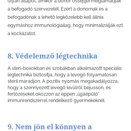
olyan állapot, amikor a donor őssejtjei megtámadják
a befogadó szervezetét. Ezért a donornak és a
befogadónak a lehető legközelebb kell állnia
egymáshoz immunológiailag, hogy minimalizálják ezt
a kockázatot.
8. Védelemző légtechnika
A steri-boxokban és szobákban alkalmazott speciális
légtechnika biztosítja, hogy a levegő folyamatosan
steril maradjon. A pozitív nyomás megakadályozza,
hogy a szennyezett levegő kívülről bejusson, és
fertőzéseket okozzon az éppen „újjáépülő”
immunrendszerrel rendelkező gyermekeknél.
9. Nem jön el könnyen a