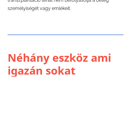
transzplantáció tehát nem befolyásolja a beteg
személyiségét vagy emlékeit.
Néhány eszköz ami
igazán sokat
számítana
osztályunkonk
Ebben a hónapban olyan, az alap ellátáson túl
használt eszközök megvásárlásban tudsz nekünk
segíteni, amelyeket a Csontvelő-transzplantációkat
végző Gyermekgyógyító orvosaink kértek. Segíts